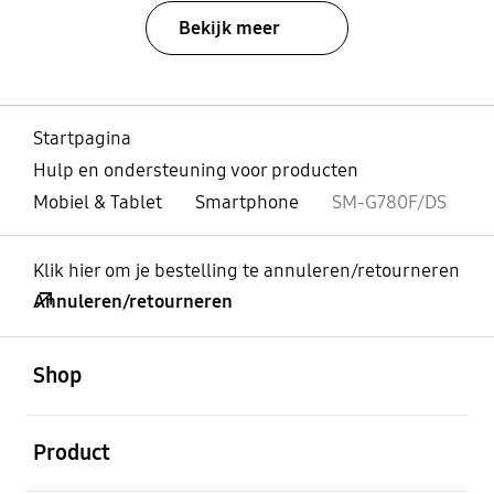
Bekijk meer
Startpagina
Hulp en ondersteuning voor producten
Mobiel & Tablet
Smartphone
SM-G780F/DS
Klik hier om je bestelling te annuleren/retourneren
Annuleren/retourneren
Open
Footer Navigation
Shop
Open
Product
Open