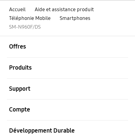
Accueil
Aide et assistance produit
Téléphonie Mobile
Smartphones
SM-N960F/DS
ouvrir
Footer Navigation
Offres
ouvrir
Produits
ouvrir
Support
ouvrir
Compte
ouvrir
Développement Durable