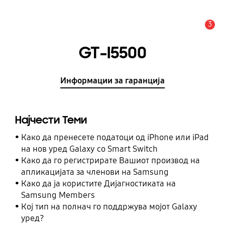
3
Предупредување
GT-I5500
Информации за гаранција
Најчести Теми
Како да пренесете податоци од iPhone или iPad
на нов уред Galaxy со Smart Switch
Како да го регистрирате Вашиот производ на
апликацијата за членови на Samsung
Како да ја користите Дијагностиката на
Samsung Members
Кој тип на полнач го поддржува мојот Galaxy
уред?