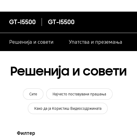
GT-I5500
GT-I5500
Решенија и совети
Упатства и преземања
Решенија и совети
Сите
Најчесто поставувани прашања
Како да ја Користиш Видеосодржината
Филтер