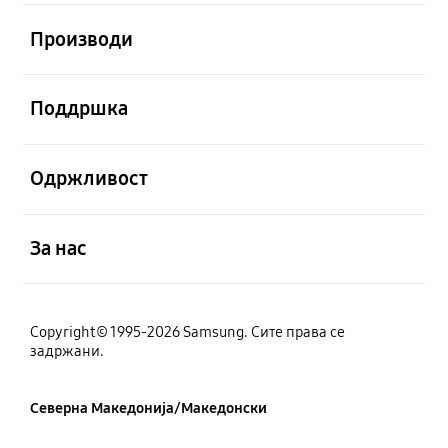
Отвори
Производи
Отвори
Поддршка
Отвори
Одржливост
Отвори
За нас
Copyright© 1995-2026 Samsung. Сите права се
задржани.
Северна Македонија/Македонски