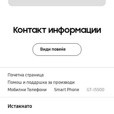
Контакт информации
Види повеќе
Почетна страница
Помош и поддршка за производи
Мобилни Телефони
Smart Phone
GT-I5500
Отвори
Footer Navigation
Истакнато