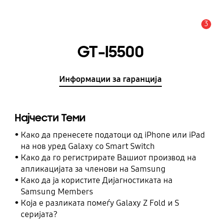
3
Предупредување
GT-I5500
Информации за гаранција
Најчести Теми
Како да пренесете податоци од iPhone или iPad
на нов уред Galaxy со Smart Switch
Како да го регистрирате Вашиот производ на
апликацијата за членови на Samsung
Како да ја користите Дијагностиката на
Samsung Members
Која е разликата помеѓу Galaxy Z Fold и S
серијата?