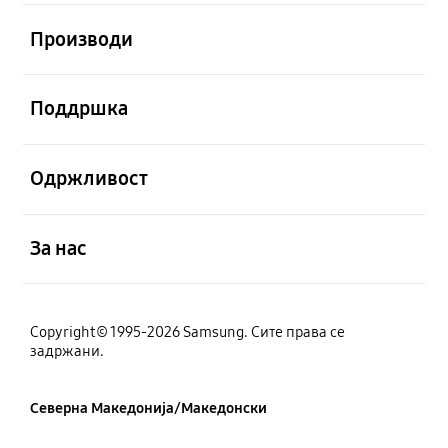
Отвори
Производи
Отвори
Поддршка
Отвори
Одржливост
Отвори
За нас
Copyright© 1995-2026 Samsung. Сите права се
задржани.
Северна Македонија/Македонски