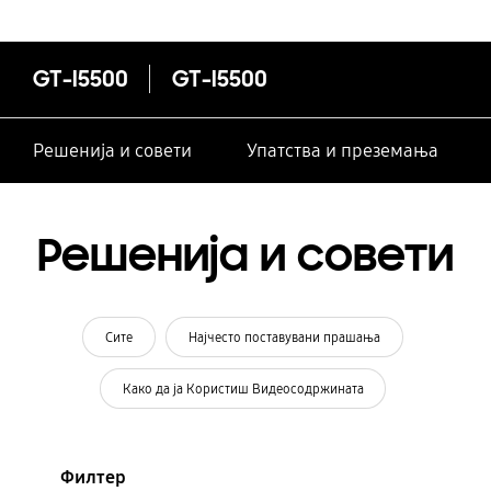
GT-I5500
GT-I5500
Решенија и совети
Упатства и преземања
Решенија и совети
Сите
Најчесто поставувани прашања
Како да ја Користиш Видеосодржината
Филтер