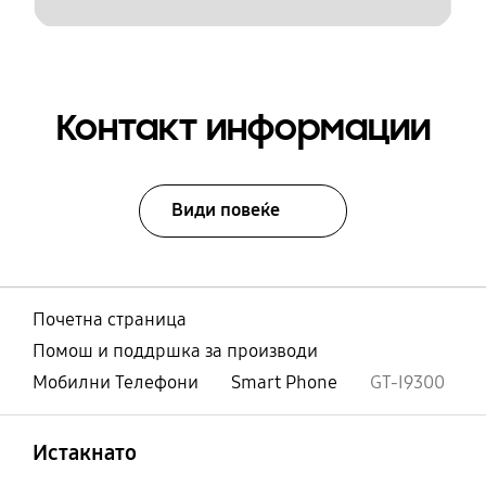
Контакт информации
Види повеќе
Почетна страница
Помош и поддршка за производи
Мобилни Телефони
Smart Phone
GT-I9300
Отвори
Footer Navigation
Истакнато