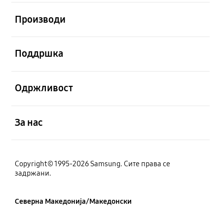
Отвори
Производи
Отвори
Поддршка
Отвори
Одржливост
Отвори
За нас
Copyright© 1995-2026 Samsung. Сите права се
задржани.
Северна Македонија/Македонски