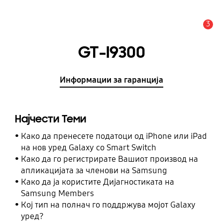
3
Предупредување
GT-I9300
Информации за гаранција
Најчести Теми
Како да пренесете податоци од iPhone или iPad
на нов уред Galaxy со Smart Switch
Како да го регистрирате Вашиот производ на
апликацијата за членови на Samsung
Како да ја користите Дијагностиката на
Samsung Members
Кој тип на полнач го поддржува мојот Galaxy
уред?