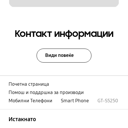
Контакт информации
Види повеќе
Почетна страница
Помош и поддршка за производи
Мобилни Телефони
Smart Phone
GT-S5250
Отвори
Footer Navigation
Истакнато