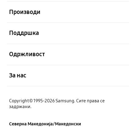
Отвори
Производи
Отвори
Поддршка
Отвори
Одржливост
Отвори
За нас
Copyright© 1995-2026 Samsung. Сите права се
задржани.
Северна Македонија/Македонски