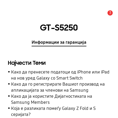
3
Предупредување
GT-S5250
Информации за гаранција
Најчести Теми
Како да пренесете податоци од iPhone или iPad
на нов уред Galaxy со Smart Switch
Како да го регистрирате Вашиот производ на
апликацијата за членови на Samsung
Како да ја користите Дијагностиката на
Samsung Members
Која е разликата помеѓу Galaxy Z Fold и S
серијата?