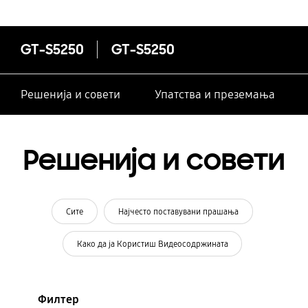
GT-S5250
GT-S5250
Решенија и совети
Упатства и преземања
Решенија и совети
Сите
Најчесто поставувани прашања
Како да ја Користиш Видеосодржината
Филтер