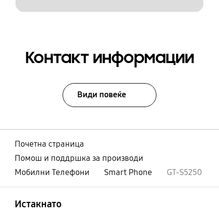
Контакт информации
Види повеќе
Почетна страница
Помош и поддршка за производи
Мобилни Телефони
Smart Phone
GT-S5250
Отвори
Footer Navigation
Истакнато