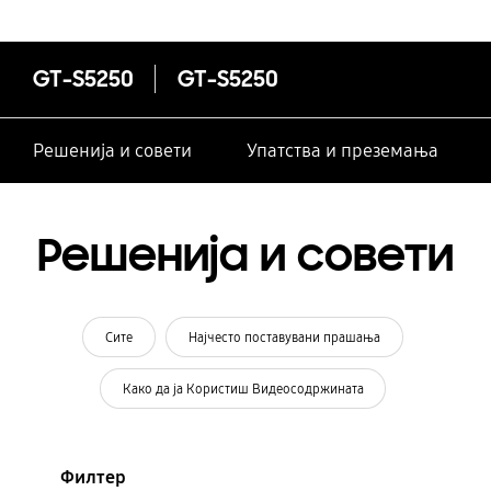
GT-S5250
GT-S5250
Решенија и совети
Упатства и преземања
Решенија и совети
Сите
Најчесто поставувани прашања
Како да ја Користиш Видеосодржината
Филтер