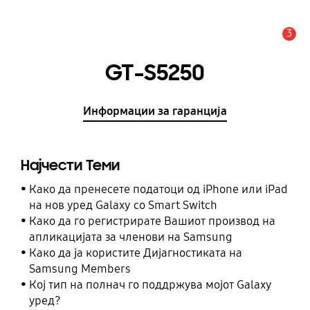
3
Предупредување
GT-S5250
Информации за гаранција
Најчести Теми
Како да пренесете податоци од iPhone или iPad
на нов уред Galaxy со Smart Switch
Како да го регистрирате Вашиот производ на
апликацијата за членови на Samsung
Како да ја користите Дијагностиката на
Samsung Members
Кој тип на полнач го поддржува мојот Galaxy
уред?