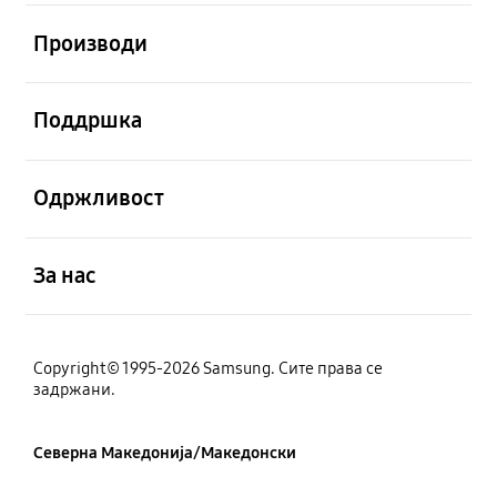
Отвори
Производи
Отвори
Поддршка
Отвори
Одржливост
Отвори
За нас
Copyright© 1995-2026 Samsung. Сите права се
задржани.
Северна Македонија/Македонски