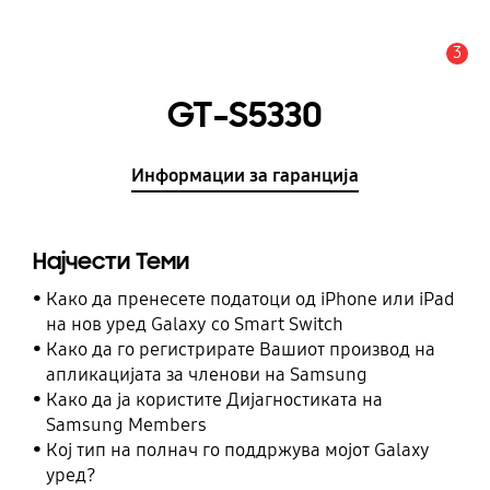
3
Предупредување
GT-S5330
Информации за гаранција
Најчести Теми
Како да пренесете податоци од iPhone или iPad
на нов уред Galaxy со Smart Switch
Како да го регистрирате Вашиот производ на
апликацијата за членови на Samsung
Како да ја користите Дијагностиката на
Samsung Members
Кој тип на полнач го поддржува мојот Galaxy
уред?