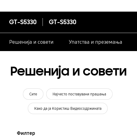
GT-S5330
GT-S5330
Решенија и совети
Упатства и преземања
Решенија и совети
Сите
Најчесто поставувани прашања
Како да ја Користиш Видеосодржината
Филтер