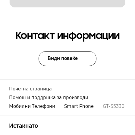
Контакт информации
Види повеќе
Почетна страница
Помош и поддршка за производи
Мобилни Телефони
Smart Phone
GT-S5330
Отвори
Footer Navigation
Истакнато