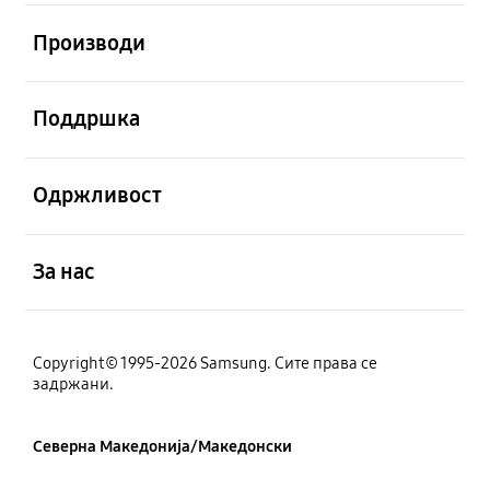
Отвори
Производи
Отвори
Поддршка
Отвори
Одржливост
Отвори
За нас
Copyright© 1995-2026 Samsung. Сите права се
задржани.
Северна Македонија/Македонски