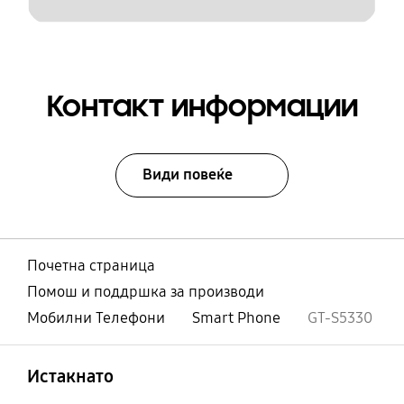
Контакт информации
Види повеќе
Почетна страница
Помош и поддршка за производи
Мобилни Телефони
Smart Phone
GT-S5330
Отвори
Footer Navigation
Истакнато