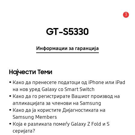
3
Предупредување
GT-S5330
Информации за гаранција
Најчести Теми
Како да пренесете податоци од iPhone или iPad
на нов уред Galaxy со Smart Switch
Како да го регистрирате Вашиот производ на
апликацијата за членови на Samsung
Како да ја користите Дијагностиката на
Samsung Members
Која е разликата помеѓу Galaxy Z Fold и S
серијата?