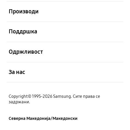
Отвори
Производи
Отвори
Поддршка
Отвори
Одржливост
Отвори
За нас
Copyright© 1995-2026 Samsung. Сите права се
задржани.
Северна Македонија/Македонски