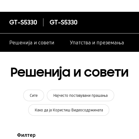
GT-S5330
GT-S5330
Решенија и совети
Упатства и преземања
Решенија и совети
Сите
Најчесто поставувани прашања
Како да ја Користиш Видеосодржината
Филтер