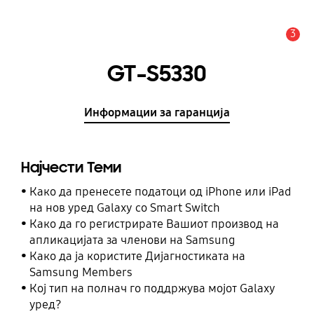
3
Предупредување
GT-S5330
Информации за гаранција
Најчести Теми
Како да пренесете податоци од iPhone или iPad
на нов уред Galaxy со Smart Switch
Како да го регистрирате Вашиот производ на
апликацијата за членови на Samsung
Како да ја користите Дијагностиката на
Samsung Members
Кој тип на полнач го поддржува мојот Galaxy
уред?