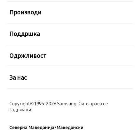
Отвори
Производи
Отвори
Поддршка
Отвори
Одржливост
Отвори
За нас
Copyright© 1995-2026 Samsung. Сите права се
задржани.
Северна Македонија/Македонски