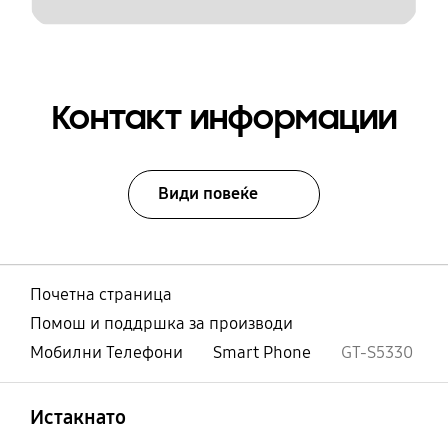
Контакт информации
Види повеќе
Почетна страница
Помош и поддршка за производи
Мобилни Телефони
Smart Phone
GT-S5330
Отвори
Footer Navigation
Истакнато