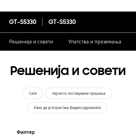
GT-S5330
GT-S5330
Решенија и совети
Упатства и преземања
Решенија и совети
Сите
Најчесто поставувани прашања
Како да ја Користиш Видеосодржината
Филтер