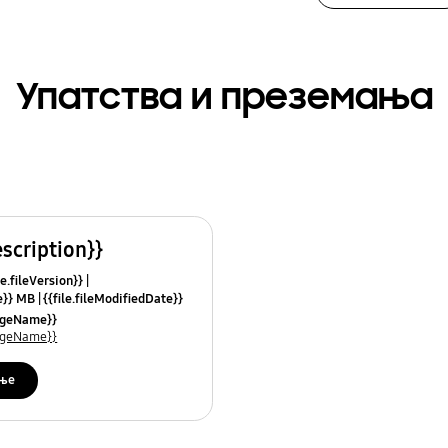
Упатства и преземања
escription}}
le.fileVersion}}
ze}} MB
{{file.fileModifiedDate}}
mes}}
uageName}}
uageName}}
ње