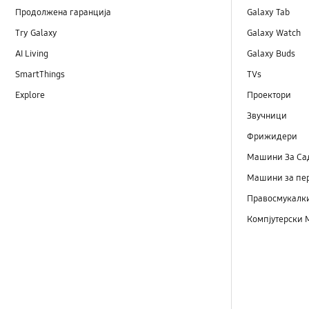
Продолжена гаранција
Galaxy Tab
Try Galaxy
Galaxy Watch
AI Living
Galaxy Buds
SmartThings
TVs
Explore
Проектори
Звучници
Фрижидери
Машини Зa Са
Машини за пе
Правосмукалк
Компјутерски 