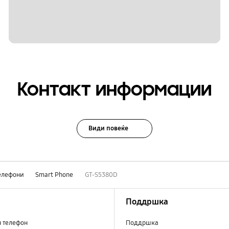
Контакт информации
Види повеќе
елефони
Smart Phone
GT-S5380D
Поддршка
н телефон
Поддршка