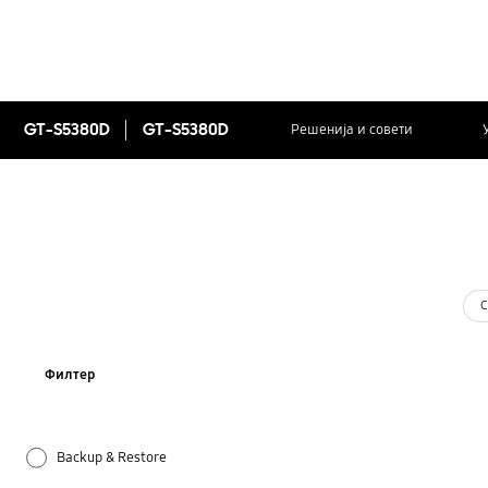
GT-S5380D
GT-S5380D
Решенија и совети
С
Филтер
Backup & Restore