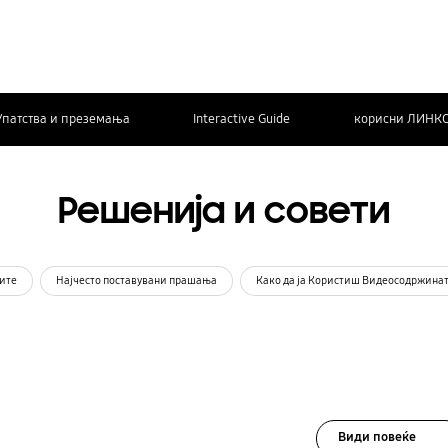
Упатства и преземања
Interactive Guide
корисни ЛИНК
Решенија и совети
ите
Најчесто поставувани прашања
Како да ја Користиш Видеосодржина
Види повеќе