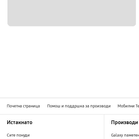
Почетна страница
Помош и поддршка за производи
Мобилни Т
Footer Navigation
Истакнато
Производи
Сите понуди
Galaxy памете