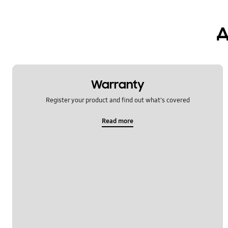
Повик и контакти
д
батерија
заклучи
камера
Warranty
мултимедијални
Register your product and find out what's covered
хардвер
Read more