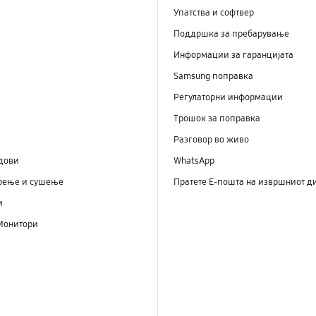
Упатства и софтвер
Поддршка за пребарување
Информации за гаранцијата
Samsung поправка
Регулаторни информации
Трошок за поправка
Разговор во живо
дови
WhatsApp
рење и сушење
Пратете Е-пошта на извршниот д
и
Монитори