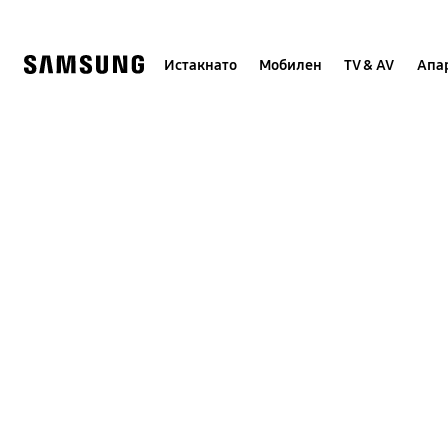
Skip
to
content
Истакнато
Мобилен
TV & AV
Апар