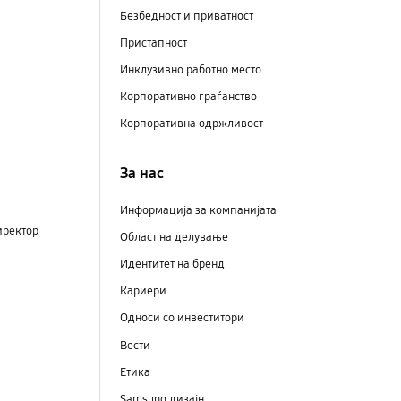
Безбедност и приватност
Пристапност
Инклузивно работно место
Корпоративно граѓанство
Корпоративна одржливост
За нас
Информација за компанијата
иректор
Област на делување
Идентитет на бренд
Кариери
Односи со инвеститори
Вести
Етика
Samsung дизајн