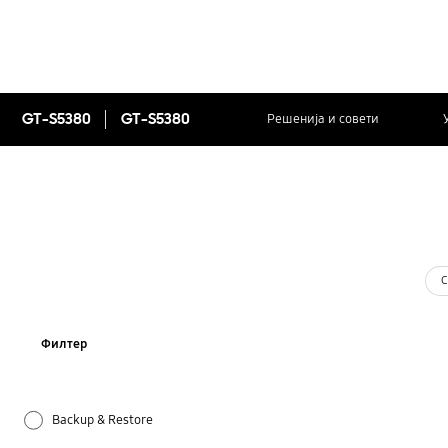
GT-S5380
GT-S5380
Решенија и совети
С
Филтер
Backup & Restore