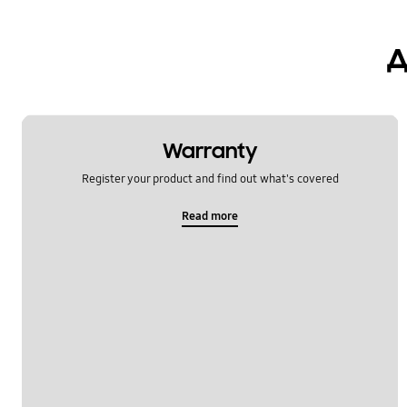
Повик и контакти
д
батерија
заклучи
камера
Warranty
мултимедијални
Register your product and find out what's covered
хардвер
Read more