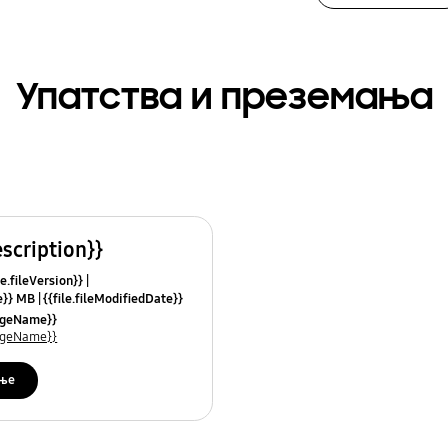
Упатства и преземања
escription}}
le.fileVersion}}
ze}} MB
{{file.fileModifiedDate}}
mes}}
uageName}}
uageName}}
ње