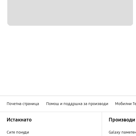
Почетна страница
Помош и поддршка за производи
Мобилни Т
Footer Navigation
Истакнато
Производи
Сите понуди
Galaxy памете