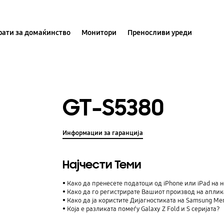
ати за домаќинство
Монитори
Преносливи уреди
GT-S5380
Информации за гаранција
Најчести Теми
Како да пренесете податоци од iPhone или iPad на н
Како да го регистрирате Вашиот производ на аплик
Како да ја користите Дијагностиката на Samsung M
Која е разликата помеѓу Galaxy Z Fold и S серијата?