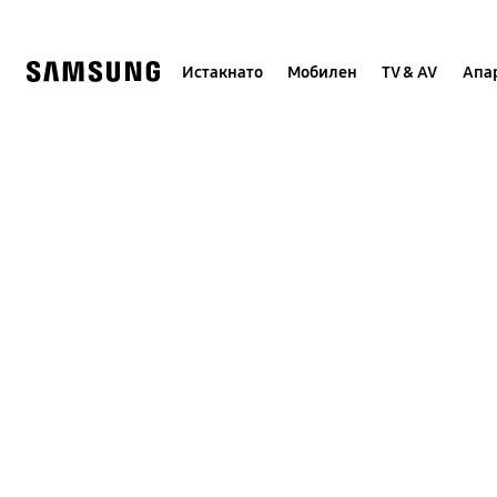
Skip
to
content
Истакнато
Мобилен
TV & AV
Апар