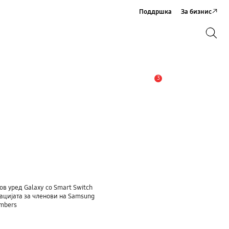
Поддршка
За бизнис
Пребарување
Пребарување
3
Предупредување
ов уред Galaxy со Smart Switch
ацијата за членови на Samsung
embers