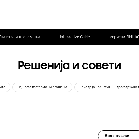
Упатства и преземања
Interactive Guide
корисни ЛИНК
Решенија и совети
ите
Најчесто поставувани прашања
Како да ја Користиш Видеосодржина
Види повеќе