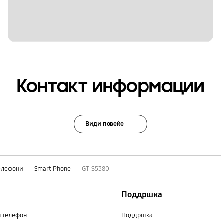
Контакт информации
Види повеќе
елефони
Smart Phone
GT-S5380
Поддршка
н телефон
Поддршка