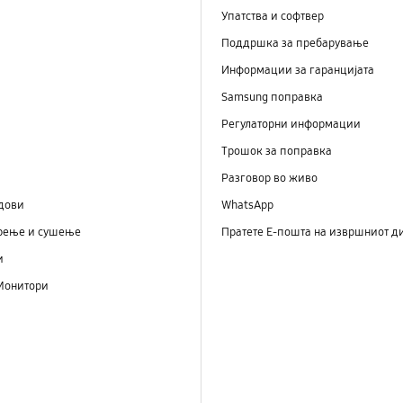
Упатства и софтвер
Поддршка за пребарување
Информации за гаранцијата
Samsung поправка
Регулаторни информации
Трошок за поправка
Разговор во живо
дови
WhatsApp
рење и сушење
Пратете Е-пошта на извршниот д
и
Монитори