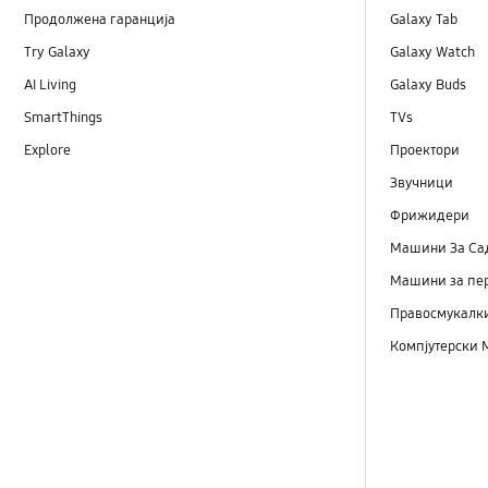
Продолжена гаранција
Galaxy Tab
Try Galaxy
Galaxy Watch
AI Living
Galaxy Buds
SmartThings
TVs
Explore
Проектори
Звучници
Фрижидери
Машини Зa Са
Машини за пе
Правосмукалк
Компјутерски 