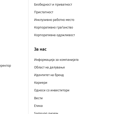
Безбедност и приватност
Пристапност
Инклузивно работно место
Корпоративно граѓанство
Корпоративна одржливост
За нас
Информација за компанијата
иректор
Област на делување
Идентитет на бренд
Кариери
Односи со инвеститори
Вести
Етика
Samsung дизајн