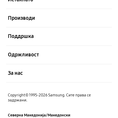
Отвори
Производи
Отвори
Поддршка
Отвори
Одржливост
Отвори
За нас
Copyright© 1995-2026 Samsung. Сите права се
задржани.
Северна Македонија/Македонски