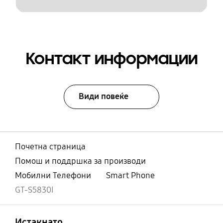
Контакт информации
Види повеќе
Почетна страница
Помош и поддршка за производи
Мобилни Телефони
Smart Phone
GT-S5830I
Отвори
Footer Navigation
Истакнато