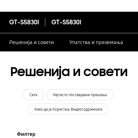
GT-S5830I
GT-S5830I
Решенија и совети
Упатства и преземања
Решенија и совети
Сите
Најчесто поставувани прашања
Како да ја Користиш Видеосодржината
Филтер