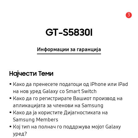
3
Предупредување
GT-S5830I
Информации за гаранција
Најчести Теми
Како да пренесете податоци од iPhone или iPad
на нов уред Galaxy со Smart Switch
Како да го регистрирате Вашиот производ на
апликацијата за членови на Samsung
Како да ја користите Дијагностиката на
Samsung Members
Кој тип на полнач го поддржува мојот Galaxy
уред?