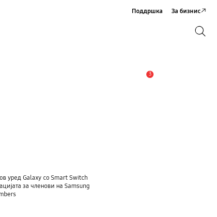
Поддршка
За бизнис
Пребарување
Пребарување
3
Предупредување
ов уред Galaxy со Smart Switch
ацијата за членови на Samsung
embers