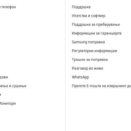
н телефон
Поддршка
Упатства и софтвер
Поддршка за пребарување
Информации за гаранцијата
Samsung поправка
Регулаторни информации
Трошок за поправка
Разговор во живо
дови
WhatsApp
рење и сушење
Пратете Е-пошта на извршниот д
и
Монитори