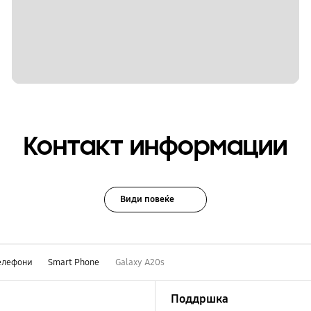
Контакт информации
Види повеќе
елефони
Smart Phone
Galaxy A20s
Поддршка