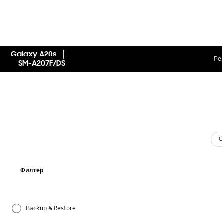
Galaxy A20s
Ре
SM-A207F/DS
С
Филтер
Backup & Restore