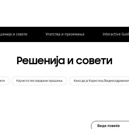
шенија и совети
Упатства и преземања
Interactive Gui
Решенија и совети
ите
Најчесто поставувани прашања
Како да ја Користиш Видеосодржина
Види повеќе