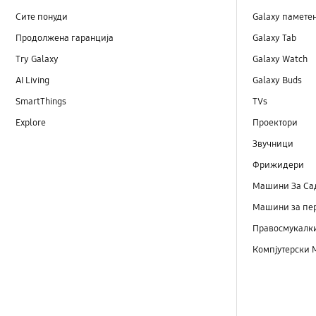
Сите понуди
Galaxy памете
Продолжена гаранција
Galaxy Tab
Try Galaxy
Galaxy Watch
AI Living
Galaxy Buds
SmartThings
TVs
Explore
Проектори
Звучници
Фрижидери
Машини Зa Са
Машини за пе
Правосмукалк
Компјутерски 