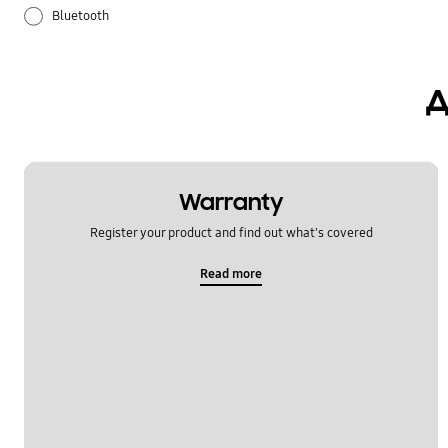
Bluetooth
SNS
д
Samsung Apps
Ажурирање на софтвер
Апликација
Warranty
Register your product and find out what's covered
Аудио
Read more
Како се користи
Моќ
Мрежа и WiFi
Нагодувања