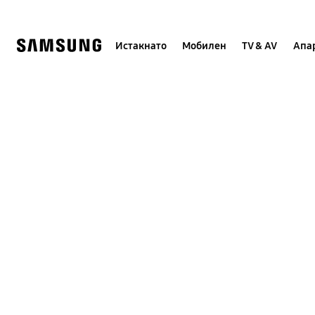
Skip
to
content
Истакнато
Мобилен
TV & AV
Апар