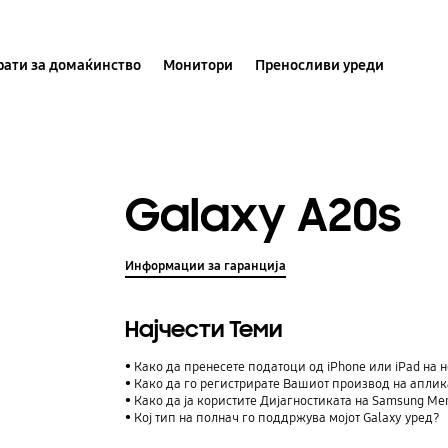
ати за домаќинство
Монитори
Преносливи уреди
Galaxy A20s
Информации за гаранција
Најчести Теми
Како да пренесете податоци од iPhone или iPad на н
Како да го регистрирате Вашиот производ на аплик
Како да ја користите Дијагностиката на Samsung M
Кој тип на полнач го поддржува мојот Galaxy уред?