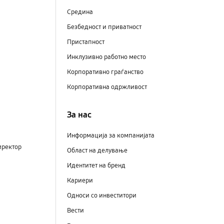
Средина
Безбедност и приватност
Пристапност
Инклузивно работно место
Корпоративно граѓанство
Корпоративна одржливост
За нас
Информација за компанијата
иректор
Област на делување
Идентитет на бренд
Кариери
Односи со инвеститори
Вести