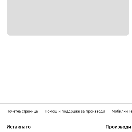
Повик и контакти
батерија
заклучи
камера
мултимедијални
хардвер
Почетна страница
Помош и поддршка за производи
Мобилни Т
Footer Navigation
Истакнато
Производи