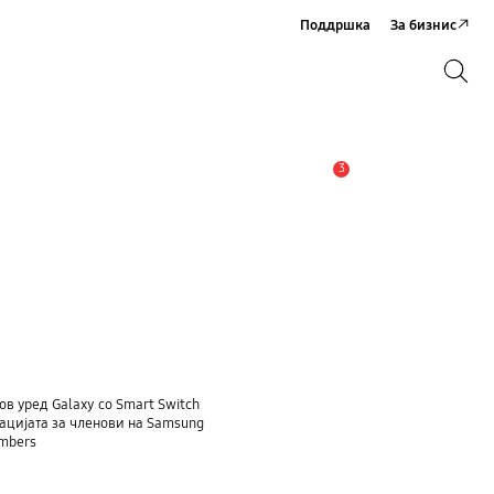
Поддршка
За бизнис
Пребарување
Пребарување
3
Предупредување
ов уред Galaxy со Smart Switch
ацијата за членови на Samsung
embers