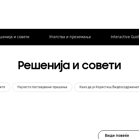
шенија и совети
Упатства и преземања
Interactive Gui
Решенија и совети
ите
Најчесто поставувани прашања
Како да ја Користиш Видеосодржина
Види повеќе