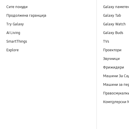
Сите понуди
Galaxy памете
Продолжена гаранција
Galaxy Tab
Try Galaxy
Galaxy Watch
AI Living
Galaxy Buds
SmartThings
TVs
Explore
Проектори
Звучници
Фрижидери
Машини Зa Са
Машини за пе
Правосмукалк
Компјутерски 