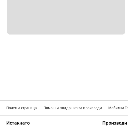
Повик и контакти
батерија
заклучи
камера
мултимедијални
хардвер
Почетна страница
Помош и поддршка за производи
Мобилни Т
Footer Navigation
Истакнато
Производи