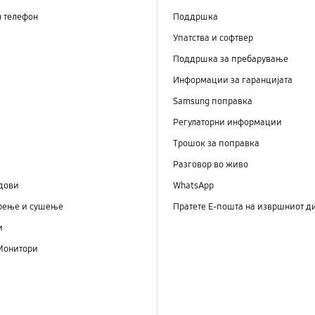
н телефон
Поддршка
Упатства и софтвер
Поддршка за пребарување
Информации за гаранцијата
Samsung поправка
Регулаторни информации
Трошок за поправка
Разговор во живо
дови
WhatsApp
рење и сушење
Пратете Е-пошта на извршниот д
и
Монитори