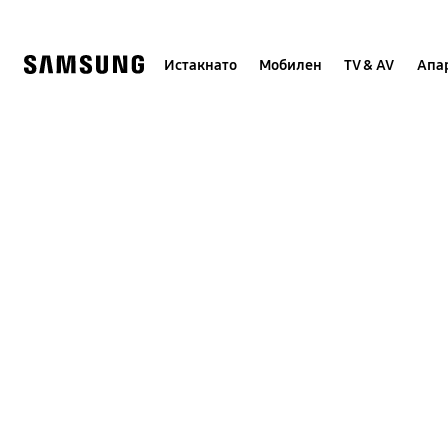
Skip
to
content
Истакнато
Мобилен
TV & AV
Апар