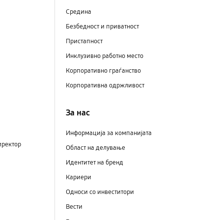
Средина
Безбедност и приватност
Пристапност
Инклузивно работно место
Корпоративно граѓанство
Корпоративна одржливост
За нас
Информација за компанијата
иректор
Област на делување
Идентитет на бренд
Кариери
Односи со инвеститори
Вести