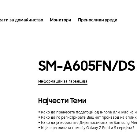
ати за домаќинство
Монитори
Преносливи уреди
SM-A605FN/DS
Информации за гаранција
Најчести Теми
Како да пренесете податоци од iPhone или iPad на н
Како да го регистрирате Вашиот производ на аплик
Како да ја користите Дијагностиката на Samsung M
Која е разликата помеѓу Galaxy Z Fold и S серијата?