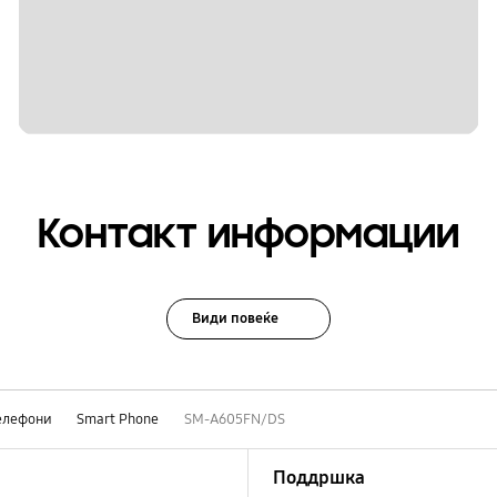
Контакт информации
Види повеќе
елефони
Smart Phone
SM-A605FN/DS
Поддршка