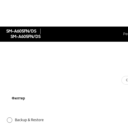
SM-A605FN/DS
Ре
SM-A605FN/DS
С
Филтер
Backup & Restore