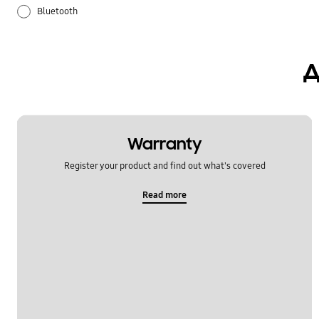
Bluetooth
SNS
д
Samsung Apps
Ажурирање на софтвер
Апликација
Warranty
Register your product and find out what's covered
Аудио
Read more
Како се користи
Моќ
Мрежа и WiFi
Нагодувања