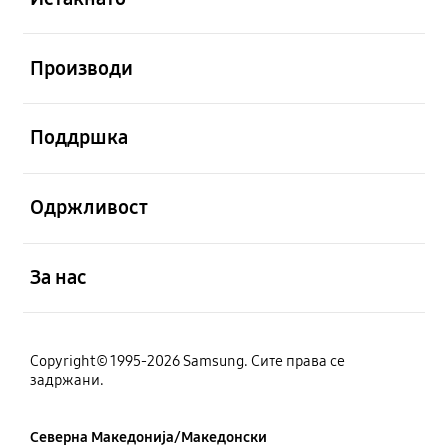
Отвори
Производи
Отвори
Поддршка
Отвори
Одржливост
Отвори
За нас
Copyright© 1995-2026 Samsung. Сите права се
задржани.
Северна Македонија/Македонски