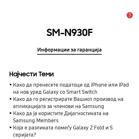
3
Предупредување
SM-N930F
Информации за гаранција
Најчести Теми
Како да пренесете податоци од iPhone или iPad
на нов уред Galaxy со Smart Switch
Како да го регистрирате Вашиот производ на
апликацијата за членови на Samsung
Како да ја користите Дијагностиката на
Samsung Members
Која е разликата помеѓу Galaxy Z Fold и S
серијата?