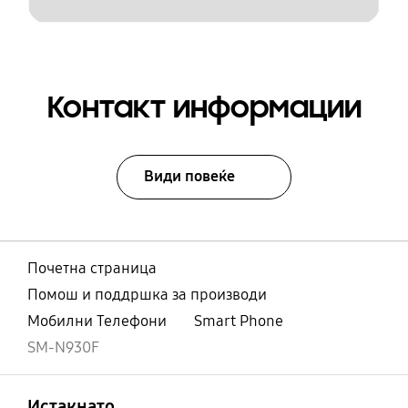
Контакт информации
Види повеќе
Почетна страница
Помош и поддршка за производи
Мобилни Телефони
Smart Phone
SM-N930F
Отвори
Footer Navigation
Истакнато