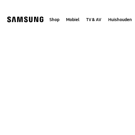
Skip
to
content
Shop
Mobiel
TV & AV
Huishouden