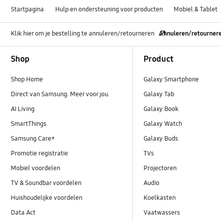
Startpagina
Hulp en ondersteuning voor producten
Mobiel & Tablet
Klik hier om je bestelling te annuleren/retourneren
Annuleren/retourner
Footer Navigation
Shop
Product
Shop Home
Galaxy Smartphone
Direct van Samsung. Meer voor jou.
Galaxy Tab
AI Living
Galaxy Book
SmartThings
Galaxy Watch
Samsung Care+
Galaxy Buds
Promotie registratie
TVs
Mobiel voordelen
Projectoren
TV & Soundbar voordelen
Audio
Huishoudelijke voordelen
Koelkasten
Data Act
Vaatwassers