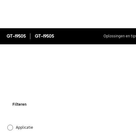
GT-I9505
GT-I9505
Oplossingen en tip
Filteren
Applicatie