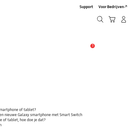
Support
Voor Bedrijven
Zoeken
Winkelwagen
Inloggen/Account maken
Zoeken
3
MELDINGEN
 smartphone of tablet?
 een nieuwe Galaxy smartphone met Smart Switch
 of tablet, hoe doe je dat?
n