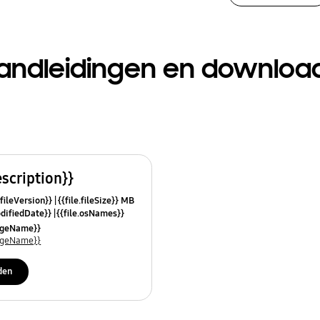
andleidingen en downloa
escription}}
.fileVersion}}
{{file.fileSize}} MB
odifiedDate}}
{{file.osNames}}
uageName}}
uageName}}
den