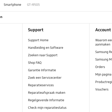
Smartphone
GT-I9505
en
Support
Account
Support Home
Waarom ee
aanmaken
Handleiding en Software
Samsung R
Zoeken naar Support
Samsung M
Shop FAQ
Orders
Garantie Informatie
Mijn pagina
Zoek een Servicecenter
Productregi
Reparatieservices
Vouchers
Reparatieafspraak maken
Regelgevende Informatie
Check mijn reparatiestatus