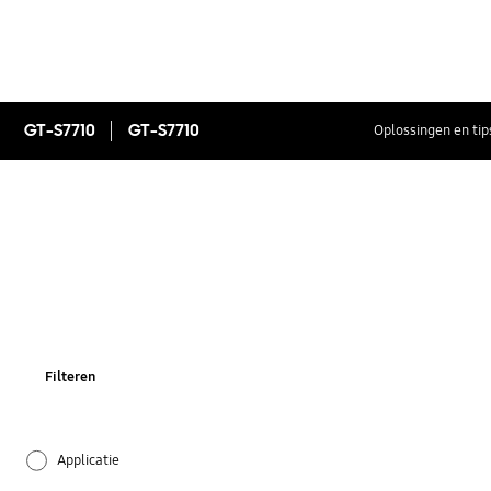
GT-S7710
GT-S7710
Oplossingen en tip
Filteren
Applicatie