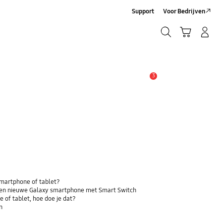
Support
Voor Bedrijven
Zoeken
Winkelwagen
Inloggen/Account maken
Zoeken
3
MELDINGEN
 smartphone of tablet?
 een nieuwe Galaxy smartphone met Smart Switch
 of tablet, hoe doe je dat?
n