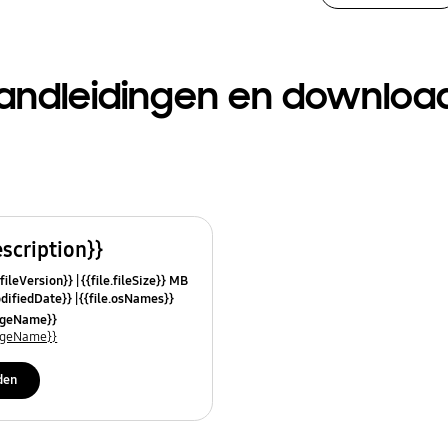
andleidingen en downloa
escription}}
.fileVersion}}
{{file.fileSize}} MB
odifiedDate}}
{{file.osNames}}
uageName}}
uageName}}
den