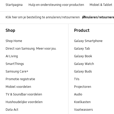
Startpagina
Hulp en ondersteuning voor producten
Mobiel & Tablet
Klik hier om je bestelling te annuleren/retourneren
Annuleren/retourner
Footer Navigation
Shop
Product
Shop Home
Galaxy Smartphone
Direct van Samsung. Meer voor jou.
Galaxy Tab
AI Living
Galaxy Book
SmartThings
Galaxy Watch
Samsung Care+
Galaxy Buds
Promotie registratie
TVs
Mobiel voordelen
Projectoren
TV & Soundbar voordelen
Audio
Huishoudelijke voordelen
Koelkasten
Data Act
Vaatwassers