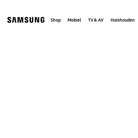
Skip
to
content
Shop
Mobiel
TV & AV
Huishouden