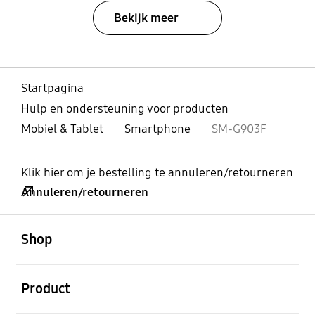
Bekijk meer
Startpagina
Hulp en ondersteuning voor producten
Mobiel & Tablet
Smartphone
SM-G903F
Klik hier om je bestelling te annuleren/retourneren
Annuleren/retourneren
Open
Footer Navigation
Shop
Open
Product
Open