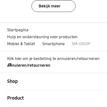
Bekijk meer
Startpagina
Hulp en ondersteuning voor producten
Mobiel & Tablet
Smartphone
SM-G920F
Klik hier om je bestelling te annuleren/retourneren
Annuleren/retourneren
Open
Footer Navigation
Shop
Open
Product
Open