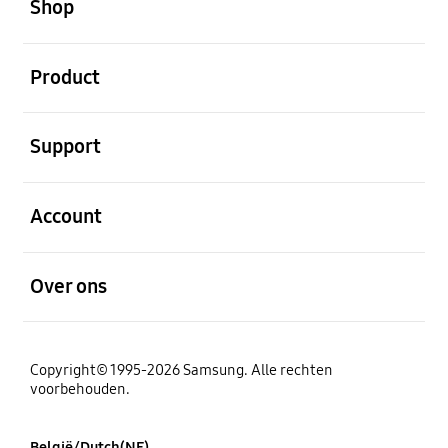
Shop
Open
Product
Open
Support
Open
Account
Open
Over ons
Copyright© 1995-2026 Samsung. Alle rechten
voorbehouden.
België/Dutch(NE)