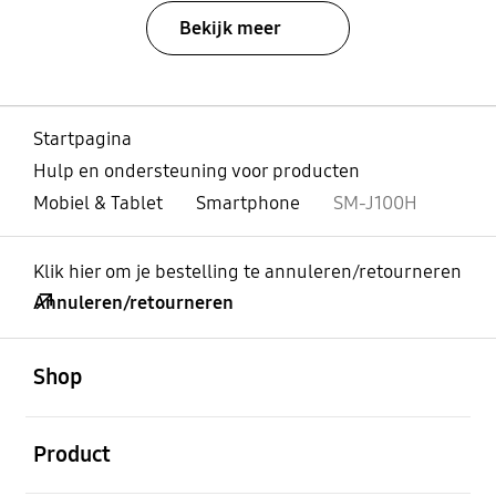
Bekijk meer
Startpagina
Hulp en ondersteuning voor producten
Mobiel & Tablet
Smartphone
SM-J100H
Klik hier om je bestelling te annuleren/retourneren
Annuleren/retourneren
Open
Footer Navigation
Shop
Open
Product
Open