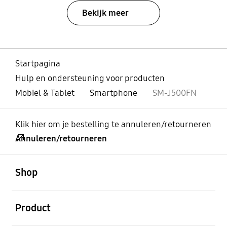
Bekijk meer
Startpagina
Hulp en ondersteuning voor producten
Mobiel & Tablet
Smartphone
SM-J500FN
Klik hier om je bestelling te annuleren/retourneren
Annuleren/retourneren
Open
Footer Navigation
Shop
Open
Product
Open