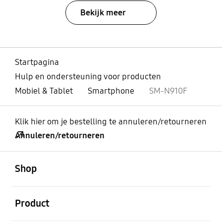
Bekijk meer
Startpagina
Hulp en ondersteuning voor producten
Mobiel & Tablet
Smartphone
SM-N910F
Klik hier om je bestelling te annuleren/retourneren
Annuleren/retourneren
Open
Footer Navigation
Shop
Open
Product
Open