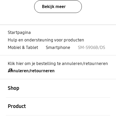
Bekijk meer
Startpagina
Hulp en ondersteuning voor producten
Mobiel & Tablet
Smartphone
SM-S906B/DS
Klik hier om je bestelling te annuleren/retourneren
Annuleren/retourneren
Open
Footer Navigation
Shop
Open
Product
Open