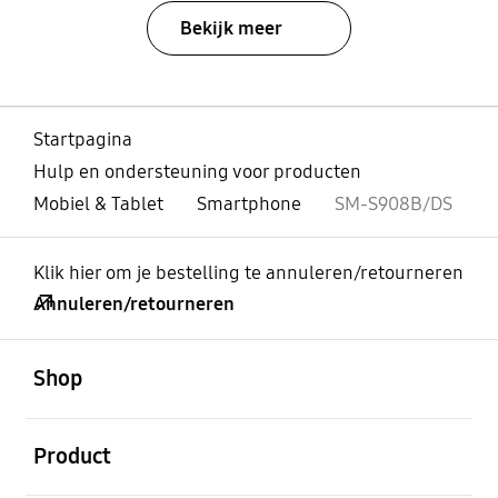
Bekijk meer
Startpagina
Hulp en ondersteuning voor producten
Mobiel & Tablet
Smartphone
SM-S908B/DS
Klik hier om je bestelling te annuleren/retourneren
Annuleren/retourneren
Open
Footer Navigation
Shop
Open
Product
Open