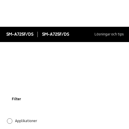
SM-A725F/DS
SM-A725F/DS
Lösningar och tips
Filter
Applikationer