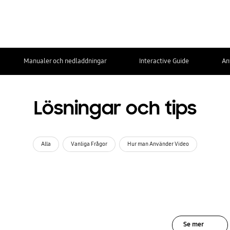
Manualer och nedladdningar
Interactive Guide
An
Lösningar och tips
Alla
Vanliga Frågor
Hur man Använder Video
Se mer