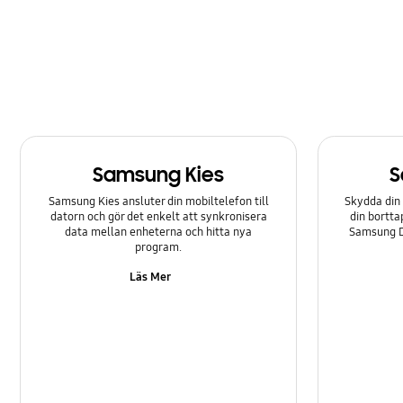
Programuppgradering
Samtal & kontakter
Samsung Apps
Ström
Samsung Kies
S
Säkerhetskopiering & återställning
Samsung Kies ansluter din mobiltelefon till
Skydda din 
datorn och gör det enkelt att synkronisera
din bortta
data mellan enheterna och hitta nya
Samsung Di
program.
Läs Mer