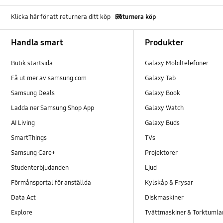
Klicka här för att returnera ditt köp
Returnera köp
Footer Navigation
Handla smart
Produkter
Butik startsida
Galaxy Mobiltelefoner
Få ut mer av samsung.com
Galaxy Tab
Samsung Deals
Galaxy Book
Ladda ner Samsung Shop App
Galaxy Watch
AI Living
Galaxy Buds
SmartThings
TVs
Samsung Care+
Projektorer
Studenterbjudanden
Ljud
Förmånsportal för anställda
Kylskåp & Frysar
Data Act
Diskmaskiner
Explore
Tvättmaskiner & Torktumla