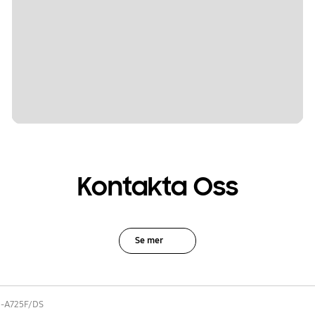
Kontakta Oss
Se mer
-A725F/DS