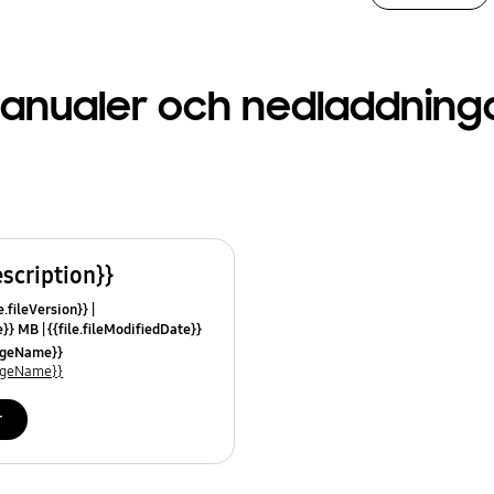
anualer och nedladdning
escription}}
e.fileVersion}}
ze}} MB
{{file.fileModifiedDate}}
mes}}
uageName}}
uageName}}
r