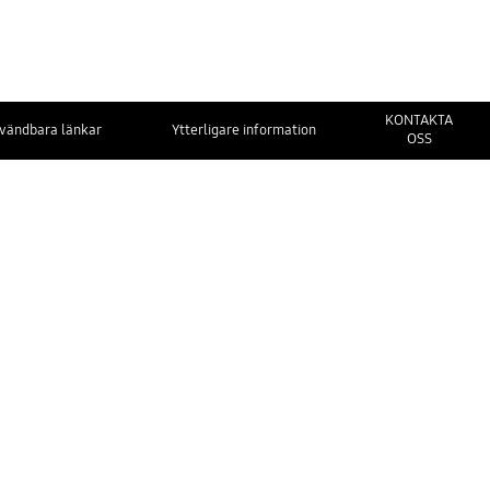
KONTAKTA
vändbara länkar
Ytterligare information
OSS