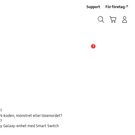
Support
För företag
Sök
Kundvagn
Logga in/Registrera
Sök
3
Meddelande
l?
IN-koden, mönstret eller lösenordet?
t?
en ny Galaxy-enhet med Smart Switch