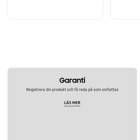
Garanti
Registrera din produkt och få reda på som omfattas
LÄS MER