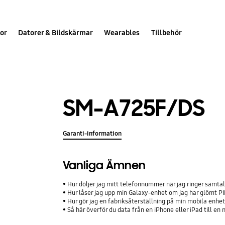
or
Datorer & Bildskärmar
Wearables
Tillbehör
SM-A725F/DS
Garanti-information
Vanliga Ämnen
Hur döljer jag mitt telefonnummer när jag ringer samta
Hur låser jag upp min Galaxy-enhet om jag har glömt P
Hur gör jag en fabriksåterställning på min mobila enhe
Så här överför du data från en iPhone eller iPad till 