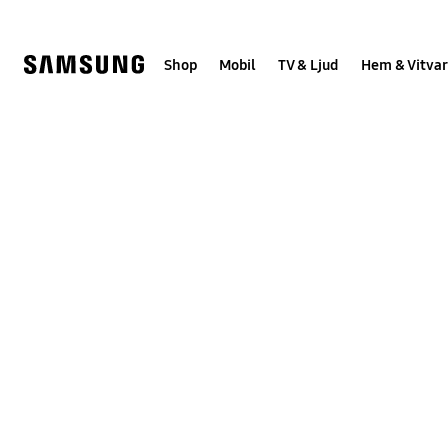
Skip
Skip
to
to
content
accessibility
help
Shop
Mobil
TV & Ljud
Hem & Vitvar