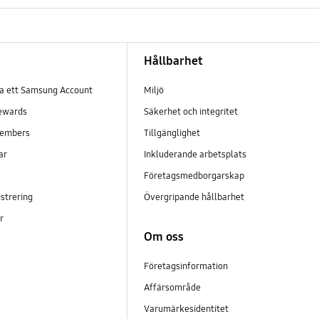
Hållbarhet
pa ett Samsung Account
Miljö
ewards
Säkerhet och integritet
embers
Tillgänglighet
ar
Inkluderande arbetsplats
Företagsmedborgarskap
strering
Övergripande hållbarhet
er
Om oss
Företagsinformation
Affärsområde
Varumärkesidentitet