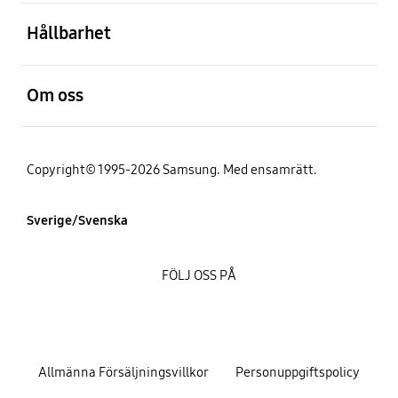
Öppna
Hållbarhet
Öppna
Om oss
Copyright© 1995-2026 Samsung. Med ensamrätt.
Sverige/Svenska
FÖLJ OSS PÅ
Allmänna Försäljningsvillkor
Personuppgiftspolicy