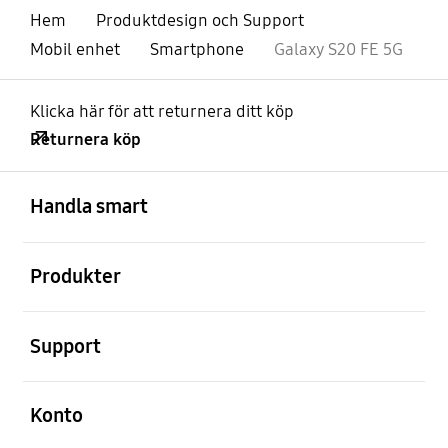
Hem
Produktdesign och Support
Mobil enhet
Smartphone
Galaxy S20 FE 5G
Klicka här för att returnera ditt köp
Returnera köp
Öppna
Footer Navigation
Handla smart
Öppna
Produkter
Öppna
Support
Öppna
Konto