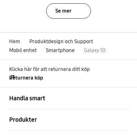
Se mer
Hem
Produktdesign och Support
Mobil enhet
Smartphone
Galaxy S5
Klicka här för att returnera ditt köp
Returnera köp
Öppna
Footer Navigation
Handla smart
Öppna
Produkter
Öppna