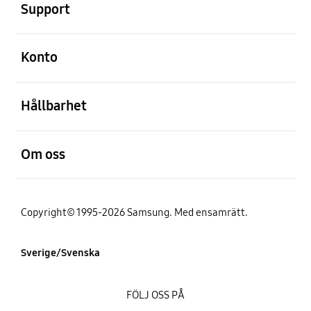
Support
Öppna
Konto
Öppna
Hållbarhet
Öppna
Om oss
Copyright© 1995-2026 Samsung. Med ensamrätt.
Sverige/Svenska
FÖLJ OSS PÅ