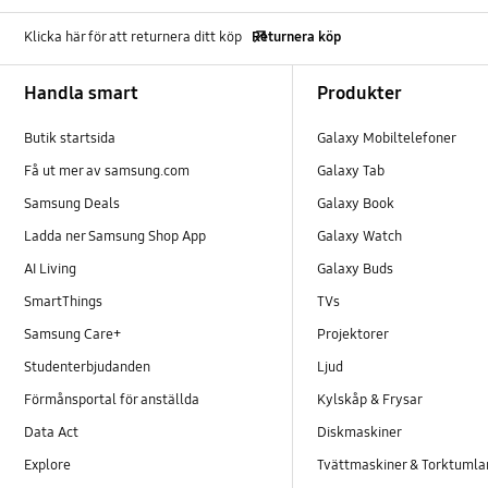
Klicka här för att returnera ditt köp
Returnera köp
Footer Navigation
Handla smart
Produkter
Butik startsida
Galaxy Mobiltelefoner
Få ut mer av samsung.com
Galaxy Tab
Samsung Deals
Galaxy Book
Ladda ner Samsung Shop App
Galaxy Watch
AI Living
Galaxy Buds
SmartThings
TVs
Samsung Care+
Projektorer
Studenterbjudanden
Ljud
Förmånsportal för anställda
Kylskåp & Frysar
Data Act
Diskmaskiner
Explore
Tvättmaskiner & Torktumla