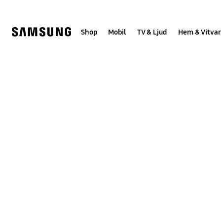
Skip
Skip
to
to
content
accessibility
help
Shop
Mobil
TV & Ljud
Hem & Vitvar