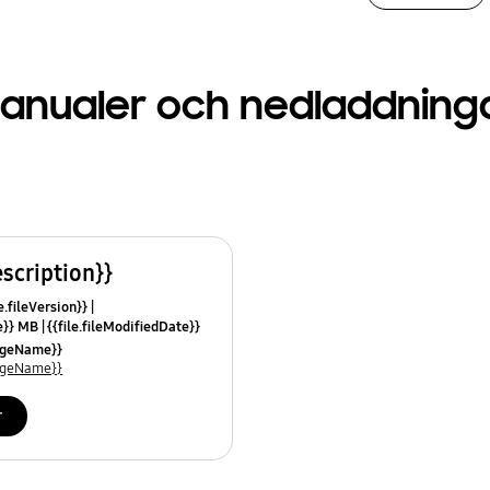
anualer och nedladdning
escription}}
e.fileVersion}}
ze}} MB
{{file.fileModifiedDate}}
mes}}
uageName}}
uageName}}
r