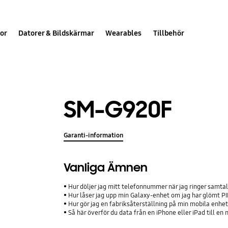
or
Datorer & Bildskärmar
Wearables
Tillbehör
SM-G920F
Garanti-information
Vanliga Ämnen
Hur döljer jag mitt telefonnummer när jag ringer samta
Hur låser jag upp min Galaxy-enhet om jag har glömt P
Hur gör jag en fabriksåterställning på min mobila enhe
Så här överför du data från en iPhone eller iPad till 