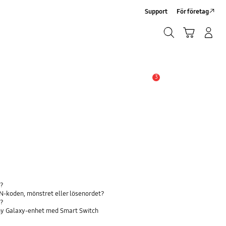
Support
För företag
Sök
Kundvagn
Logga in/Registrera
Sök
3
Meddelande
l?
IN-koden, mönstret eller lösenordet?
t?
en ny Galaxy-enhet med Smart Switch