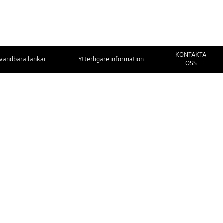
KONTAKTA
vändbara länkar
Ytterligare information
OSS