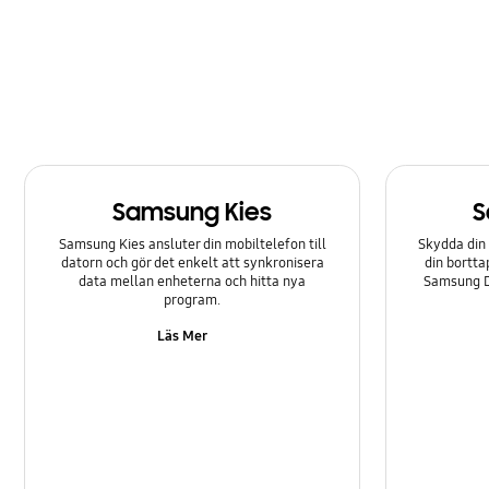
Programuppgradering
Samtal & kontakter
Samsung Apps
Ström
Samsung Kies
S
Säkerhetskopiering & återställning
Samsung Kies ansluter din mobiltelefon till
Skydda din 
datorn och gör det enkelt att synkronisera
din bortta
data mellan enheterna och hitta nya
Samsung Di
program.
Läs Mer