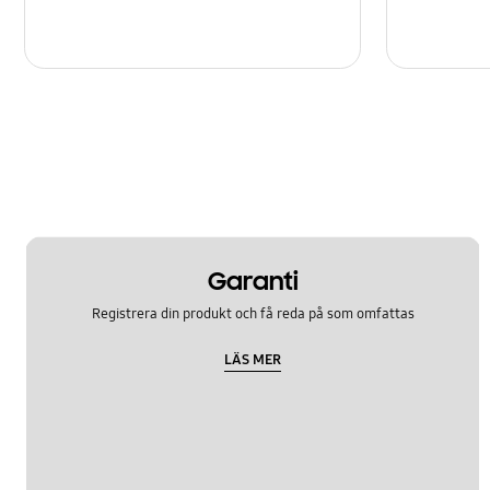
Garanti
Registrera din produkt och få reda på som omfattas
LÄS MER