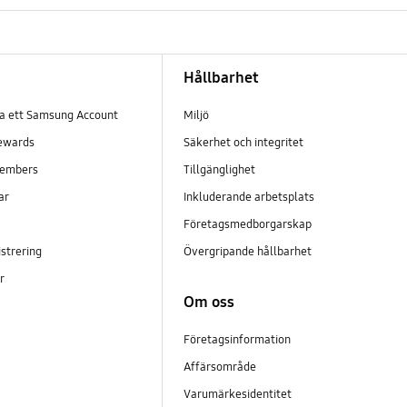
Hållbarhet
pa ett Samsung Account
Miljö
ewards
Säkerhet och integritet
embers
Tillgänglighet
ar
Inkluderande arbetsplats
Företagsmedborgarskap
strering
Övergripande hållbarhet
er
Om oss
Företagsinformation
Affärsområde
Varumärkesidentitet