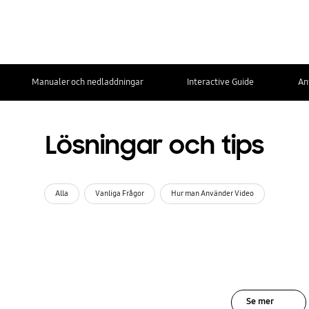
Manualer och nedladdningar
Interactive Guide
An
Lösningar och tips
Alla
Vanliga Frågor
Hur man Använder Video
Se mer