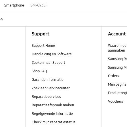
Smartphone
SM-G935F
en
Support
Account
Support Home
Waarom ee
aanmaken
Handleiding en Software
Samsung R
Zoeken naar Support
Samsung M
Shop FAQ
Orders
Garantie Informatie
Mijn pagina
Zoek een Servicecenter
Productregi
Reparatieservices
Vouchers
Reparatieafspraak maken
Regelgevende Informatie
Check mijn reparatiestatus