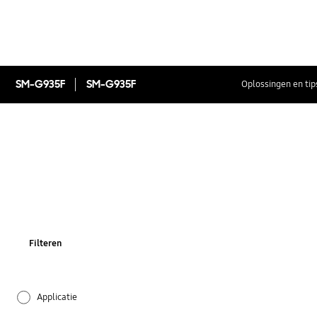
SM-G935F
SM-G935F
Oplossingen en tip
Filteren
Applicatie