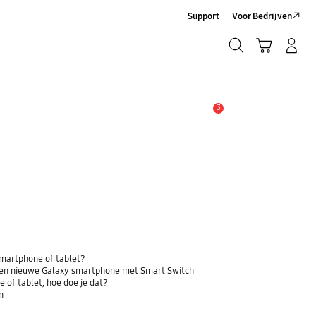
Support
Voor Bedrijven
Zoeken
Winkelwagen
Inloggen/Account maken
Zoeken
3
MELDINGEN
 smartphone of tablet?
 een nieuwe Galaxy smartphone met Smart Switch
 of tablet, hoe doe je dat?
n