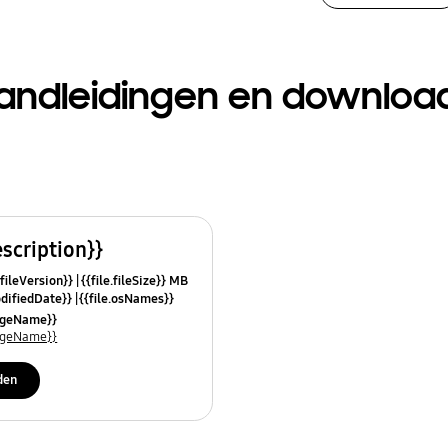
andleidingen en downloa
escription}}
.fileVersion}}
{{file.fileSize}} MB
odifiedDate}}
{{file.osNames}}
uageName}}
uageName}}
den