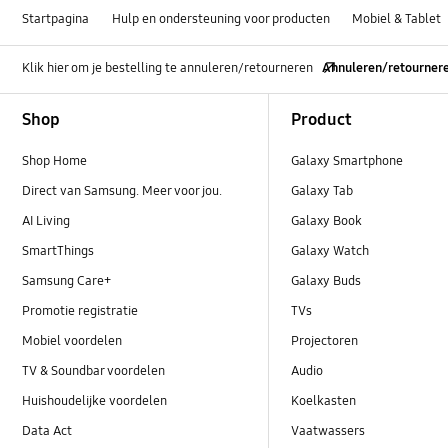
Startpagina
Hulp en ondersteuning voor producten
Mobiel & Tablet
Klik hier om je bestelling te annuleren/retourneren
Annuleren/retourner
Footer Navigation
Shop
Product
Shop Home
Galaxy Smartphone
Direct van Samsung. Meer voor jou.
Galaxy Tab
AI Living
Galaxy Book
SmartThings
Galaxy Watch
Samsung Care+
Galaxy Buds
Promotie registratie
TVs
Mobiel voordelen
Projectoren
TV & Soundbar voordelen
Audio
Huishoudelijke voordelen
Koelkasten
Data Act
Vaatwassers