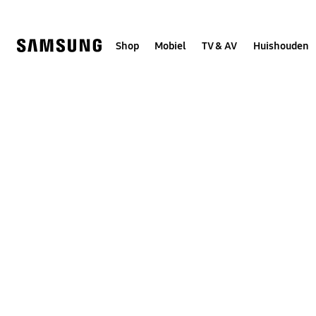
Skip
to
content
Shop
Mobiel
TV & AV
Huishouden