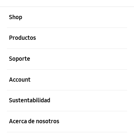
abierto
Footer Navigation
Shop
abierto
Productos
abierto
Soporte
abierto
Account
abierto
Sustentabilidad
abierto
Acerca de nosotros