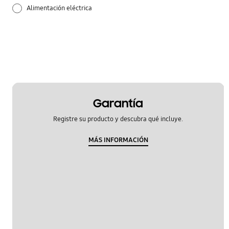
Alimentación eléctrica
Aplicaciones
Audio
Batería
Bloqueo
Garantía
Registre su producto y descubra qué incluye.
Bluetooth
MÁS INFORMACIÓN
Configuración
Copia de seguridad y recuperación
Cámara
Cómo usar