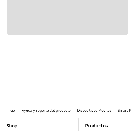
Hardware
Kies/Smart Switch PC
Llamada y contactos
Mensaje
Multimedia
Red y WiFi
Redes Sociales
Samsung Apps
Inicio
Ayuda y soporte del producto
Dispositivos Móviles
Smart 
Footer Navigation
Shop
Productos