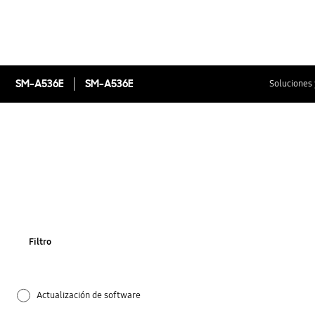
SM-A536E
SM-A536E
Soluciones 
Filtro
Actualización de software