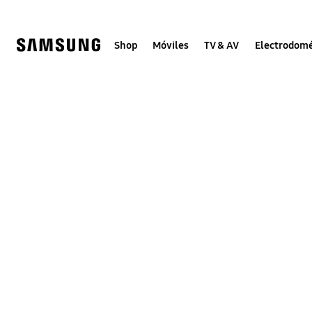
Skip
to
content
Shop
Móviles
TV & AV
Electrodomé