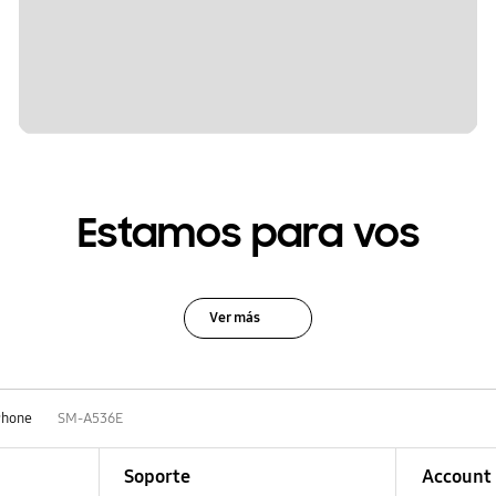
Estamos para vos
Ver más
Phone
SM-A536E
Soporte
Account