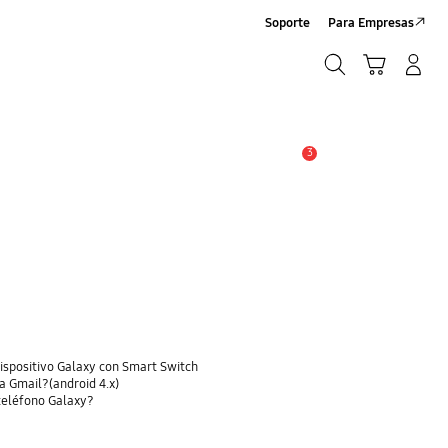
Soporte
Para Empresas
Búsqueda
Carrito
Iniciar sesión/Sign-Up
Búsqueda
3
Alerta
dispositivo Galaxy con Smart Switch
a Gmail?(android 4.x)
 teléfono Galaxy?