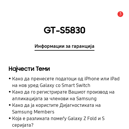
3
Предупредување
GT-S5830
Информации за гаранција
Најчести Теми
Како да пренесете податоци од iPhone или iPad
на нов уред Galaxy со Smart Switch
Како да го регистрирате Вашиот производ на
апликацијата за членови на Samsung
Како да ја користите Дијагностиката на
Samsung Members
Која е разликата помеѓу Galaxy Z Fold и S
серијата?