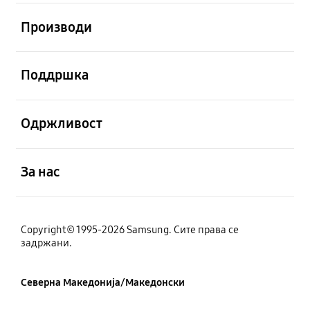
Отвори
Производи
Отвори
Поддршка
Отвори
Одржливост
Отвори
За нас
Copyright© 1995-2026 Samsung. Сите права се
задржани.
Северна Македонија/Македонски