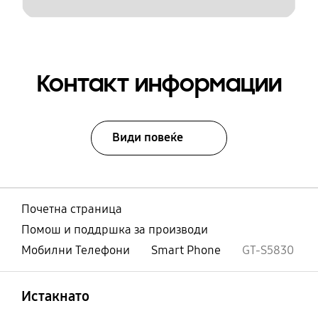
Контакт информации
Види повеќе
Почетна страница
Помош и поддршка за производи
Мобилни Телефони
Smart Phone
GT-S5830
Отвори
Footer Navigation
Истакнато