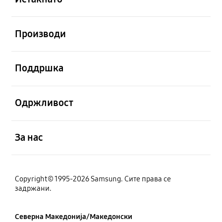
Отвори
Производи
Отвори
Поддршка
Отвори
Одржливост
Отвори
За нас
Copyright© 1995-2026 Samsung. Сите права се
задржани.
Северна Македонија/Македонски