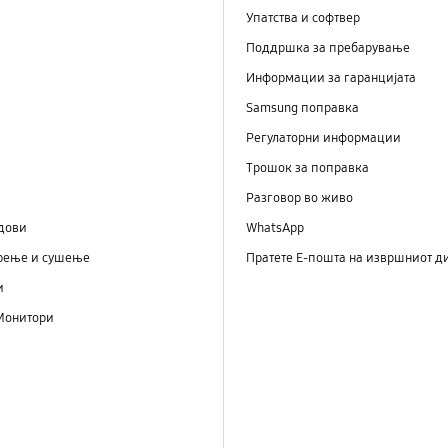
Упатства и софтвер
Поддршка за пребарување
Информации за гаранцијата
Samsung поправка
Регулаторни информации
Трошок за поправка
Разговор во живо
дови
WhatsApp
рење и сушење
Пратете Е-пошта на извршниот д
и
Монитори