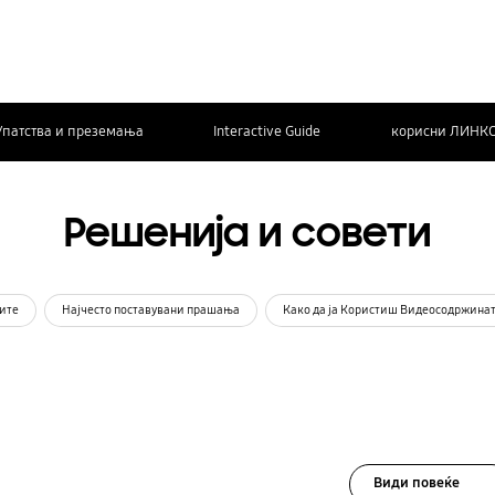
Упатства и преземања
Interactive Guide
корисни ЛИНК
Решенија и совети
ите
Најчесто поставувани прашања
Како да ја Користиш Видеосодржина
Види повеќе