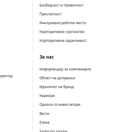
Безбедност и приватност
Пристапност
Инклузивно работно место
Корпоративно граѓанство
Корпоративна одржливост
За нас
Информација за компанијата
иректор
Област на делување
Идентитет на бренд
Кариери
Односи со инвеститори
Вести
Етика
Samsung дизајн