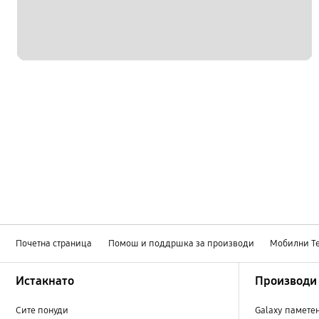
Почетна страница
Помош и поддршка за производи
Мобилни Т
Footer Navigation
Истакнато
Производи
Сите понуди
Galaxy памете