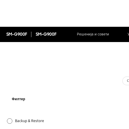
SM-G900F
SM-G900F
Решенија и совети
С
Филтер
Backup & Restore