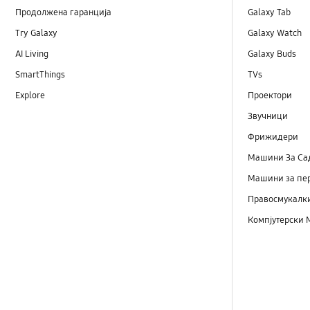
Продолжена гаранција
Galaxy Tab
Try Galaxy
Galaxy Watch
AI Living
Galaxy Buds
SmartThings
TVs
Explore
Проектори
Звучници
Фрижидери
Машини Зa Са
Машини за пе
Правосмукалк
Компјутерски 