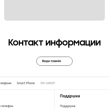
Контакт информации
Види повеќе
елефони
Smart Phone
SM-G900F
Поддршка
н телефон
Поддршка