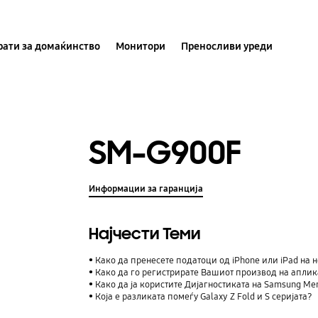
ати за домаќинство
Монитори
Преносливи уреди
SM-G900F
Информации за гаранција
Најчести Теми
Како да пренесете податоци од iPhone или iPad на н
Како да го регистрирате Вашиот производ на аплик
Како да ја користите Дијагностиката на Samsung M
Која е разликата помеѓу Galaxy Z Fold и S серијата?