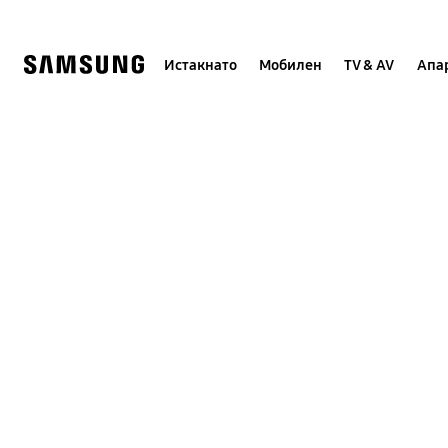
Skip
to
content
Истакнато
Мобилен
TV & AV
Апар