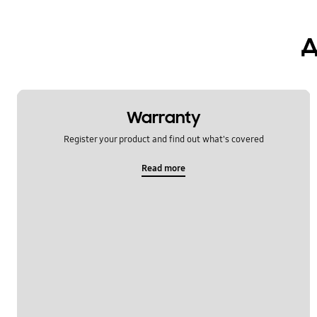
Повик и контакти
д
батерија
заклучи
камера
Warranty
мултимедијални
Register your product and find out what's covered
хардвер
Read more