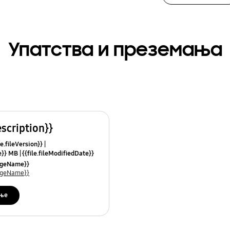
Упатства и преземања
escription}}
le.fileVersion}}
ze}} MB
{{file.fileModifiedDate}}
mes}}
uageName}}
uageName}}
ње