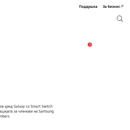
Поддршка
За бизнис
Пребарување
Пребарување
3
Предупредување
ов уред Galaxy со Smart Switch
ацијата за членови на Samsung
embers