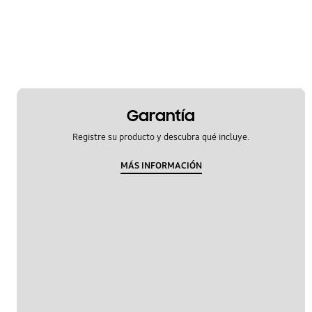
Hardware
Kies/Smart Switch PC
Llamada y contactos
Mensaje
Garantía
Multimedia
Registre su producto y descubra qué incluye.
Red y WiFi
MÁS INFORMACIÓN
Redes Sociales
Samsung Apps