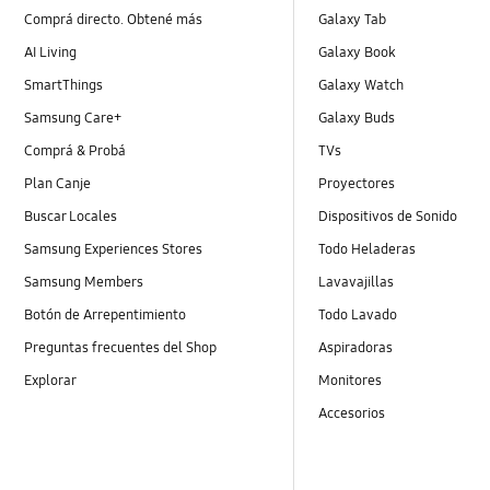
Comprá directo. Obtené más
Galaxy Tab
AI Living
Galaxy Book
SmartThings
Galaxy Watch
Samsung Care+
Galaxy Buds
Comprá & Probá
TVs
Plan Canje
Proyectores
Buscar Locales
Dispositivos de Sonido
Samsung Experiences Stores
Todo Heladeras
Samsung Members
Lavavajillas
Botón de Arrepentimiento
Todo Lavado
Preguntas frecuentes del Shop
Aspiradoras
Explorar
Monitores
Accesorios