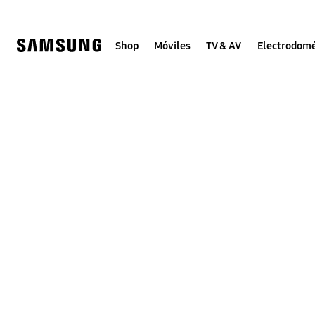
Skip
to
content
Shop
Móviles
TV & AV
Electrodomé