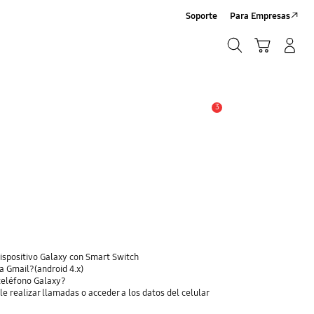
Soporte
Para Empresas
Búsqueda
Carrito
Iniciar sesión/Sign-Up
Búsqueda
3
Alerta
dispositivo Galaxy con Smart Switch
a Gmail?(android 4.x)
 teléfono Galaxy?
le realizar llamadas o acceder a los datos del celular