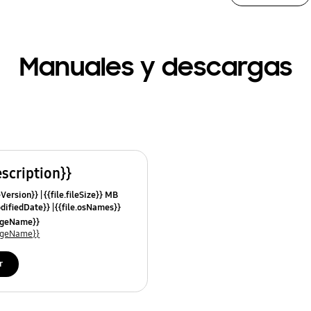
Manuales y descargas
escription}}
leVersion}}
{{file.fileSize}} MB
odifiedDate}}
{{file.osNames}}
uageName}}
uageName}}
r