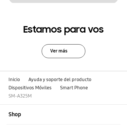
Estamos para vos
Ver más
Inicio
Ayuda y soporte del producto
Dispositivos Móviles
Smart Phone
SM-A325M
abierto
Footer Navigation
Shop
abierto