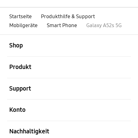
Startseite
Produkthilfe & Support
Mobilgeräte
Smart Phone
Galaxy A52s 5G
öffnen
Footer Navigation
Shop
öffnen
Produkt
öffnen
Support
öffnen
Konto
öffnen
Nachhaltigkeit