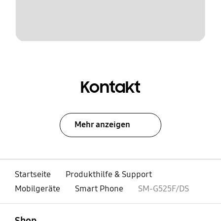
Kontakt
Mehr anzeigen
Startseite
Produkthilfe & Support
Mobilgeräte
Smart Phone
SM-G525F/DS
öffnen
Footer Navigation
Shop