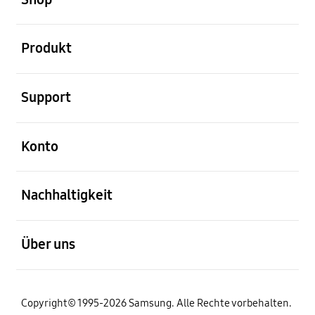
öffnen
Produkt
öffnen
Support
öffnen
Konto
öffnen
Nachhaltigkeit
öffnen
Über uns
Copyright© 1995-2026 Samsung. Alle Rechte vorbehalten.