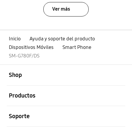
Ver más
Inicio
Ayuda y soporte del producto
Dispositivos Móviles
Smart Phone
SM-G780F/DS
abierto
Footer Navigation
Shop
abierto
Productos
abierto
Soporte
abierto