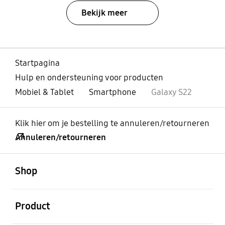
Bekijk meer
Startpagina
Hulp en ondersteuning voor producten
Mobiel & Tablet
Smartphone
Galaxy S22
Klik hier om je bestelling te annuleren/retourneren
Annuleren/retourneren
Open
Footer Navigation
Shop
Open
Product
Open