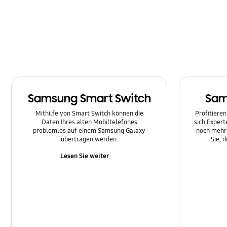
Nachricht
Netzwerk und WLAN
SNS
Samsung Apps
Samsung Smart Switch
Sam
Software-Upgrade
Mithilfe von Smart Switch können die
Profitieren
Sperre
Daten Ihres alten Mobiltelefones
sich Expert
problemlos auf einem Samsung Galaxy
noch mehr 
übertragen werden.
Sie, 
Stromversorgung
Lesen Sie weiter