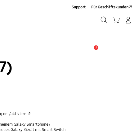
Support
Für Geschäftskunden
Suchen
Warenkorb
Anmelden/Registrieren
Suchen
3
Alarm
7)
g de-/aktivieren?
 meinem Galaxy Smartphone?
 neues Galaxy-Gerät mit Smart Switch