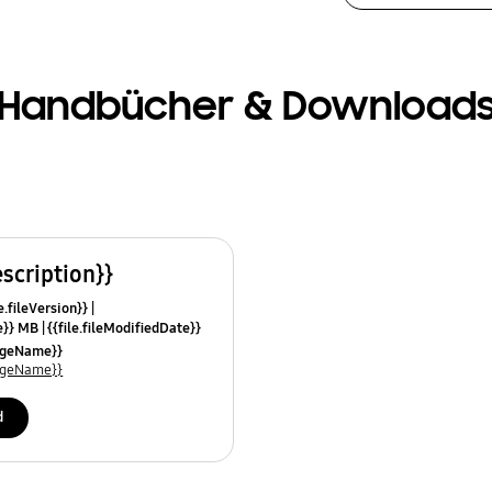
Handbücher & Download
escription}}
e.fileVersion}}
ze}} MB
{{file.fileModifiedDate}}
mes}}
uageName}}
uageName}}
d