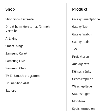
Footer Navigation
Shop
Produkt
Shopping-Startseite
Galaxy Smartphone
Direkt beim Hersteller, für mehr
Galaxy Tab
Vorteile
Galaxy Watch
AI Living
Galaxy Buds
SmartThings
TVs
Samsung Care+
Projektoren
Samsung Live
Audiogeräte
Samsung Club
Kühlschränke
TV Eintausch-programm
Geschirrspüler
Online Shop AGB
Wäschepflege
Explore
Staubsauger
Monitore
Speichermedien