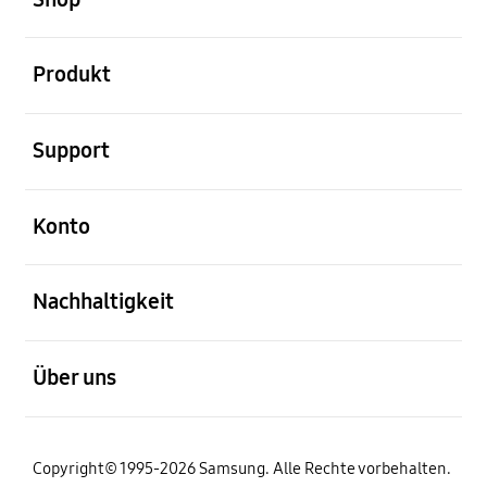
öffnen
Produkt
öffnen
Support
öffnen
Konto
öffnen
Nachhaltigkeit
öffnen
Über uns
Copyright© 1995-2026 Samsung. Alle Rechte vorbehalten.