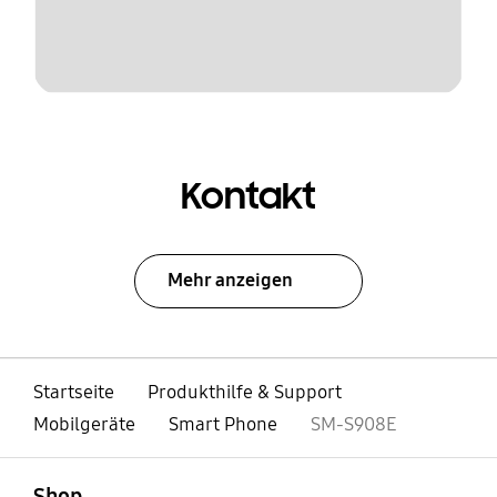
Kontakt
Mehr anzeigen
Startseite
Produkthilfe & Support
Mobilgeräte
Smart Phone
SM-S908E
öffnen
Footer Navigation
Shop