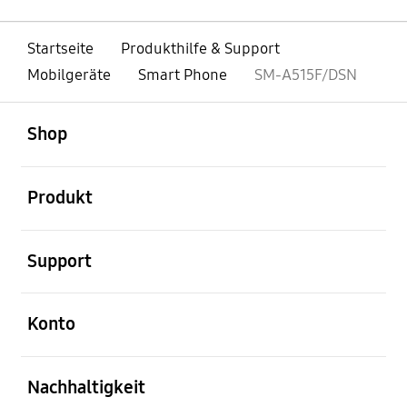
Startseite
Produkthilfe & Support
Mobilgeräte
Smart Phone
SM-A515F/DSN
öffnen
Footer Navigation
Shop
öffnen
Produkt
öffnen
Support
öffnen
Konto
öffnen
Nachhaltigkeit