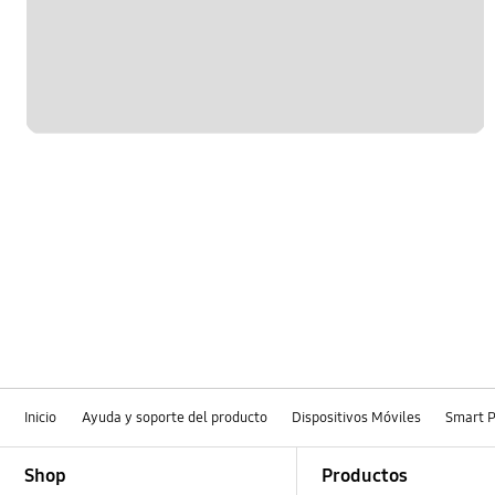
Hardware
Kies/Smart Switch PC
Llamada y contactos
Mensaje
Multimedia
Red y WiFi
Redes Sociales
Samsung Apps
Inicio
Ayuda y soporte del producto
Dispositivos Móviles
Smart 
Footer Navigation
Shop
Productos