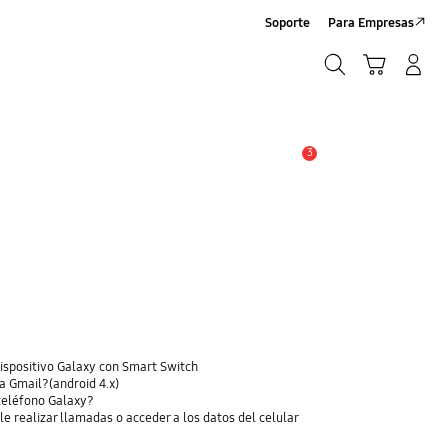
Soporte
Para Empresas
Búsqueda
Carrito
Iniciar sesión/Sign-Up
Búsqueda
3
Alerta
dispositivo Galaxy con Smart Switch
a Gmail?(android 4.x)
 teléfono Galaxy?
le realizar llamadas o acceder a los datos del celular