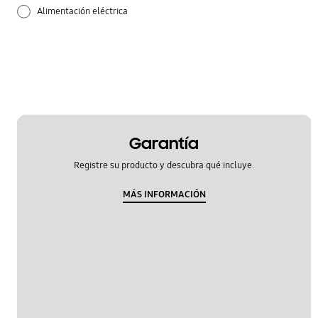
Alimentación eléctrica
Aplicaciones
Audio
Batería
Bloqueo
Garantía
Registre su producto y descubra qué incluye.
Bluetooth
MÁS INFORMACIÓN
Configuración
Copia de seguridad y recuperación
Cámara
Cómo usar