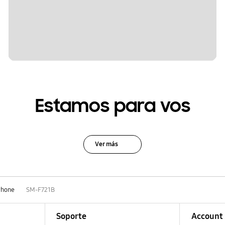
Estamos para vos
Ver más
Phone
SM-F721B
Soporte
Account