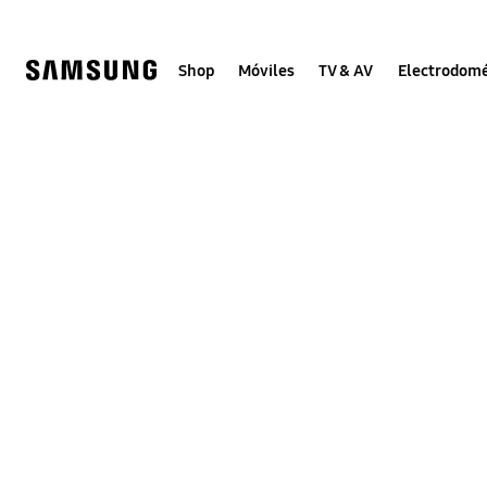
Skip
to
content
Shop
Móviles
TV & AV
Electrodomé