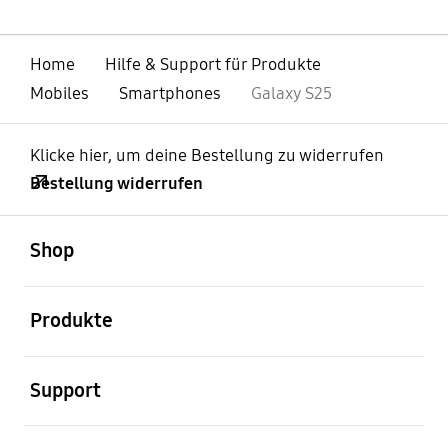
Home
Hilfe & Support für Produkte
Mobiles
Smartphones
Galaxy S25
Klicke hier, um deine Bestellung zu widerrufen
Bestellung widerrufen
öffnen
Footer Navigation
Shop
öffnen
Produkte
öffnen
Support
öffnen