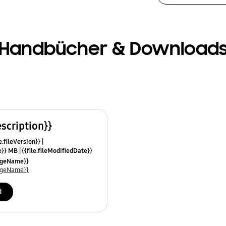
Handbücher & Download
escription}}
e.fileVersion}}
ze}} MB
{{file.fileModifiedDate}}
mes}}
uageName}}
uageName}}
d