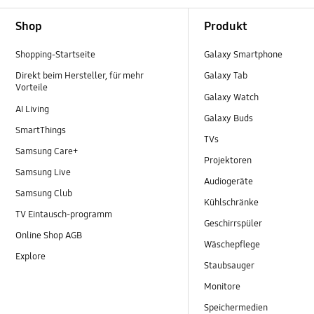
Footer Navigation
Shop
Produkt
Shopping-Startseite
Galaxy Smartphone
Direkt beim Hersteller, für mehr
Galaxy Tab
Vorteile
Galaxy Watch
AI Living
Galaxy Buds
SmartThings
TVs
Samsung Care+
Projektoren
Samsung Live
Audiogeräte
Samsung Club
Kühlschränke
TV Eintausch-programm
Geschirrspüler
Online Shop AGB
Wäschepflege
Explore
Staubsauger
Monitore
Speichermedien