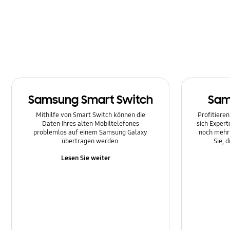
Nachricht
Netzwerk und WLAN
SNS
Samsung Apps
Samsung Smart Switch
Sam
Software-Upgrade
Mithilfe von Smart Switch können die
Profitieren
Sperre
Daten Ihres alten Mobiltelefones
sich Expert
problemlos auf einem Samsung Galaxy
noch mehr 
übertragen werden.
Sie, 
Stromversorgung
Lesen Sie weiter