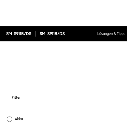
SM-S911B/DS
SM-S911B/DS
Lösungen & Tipps
Filter
Akku