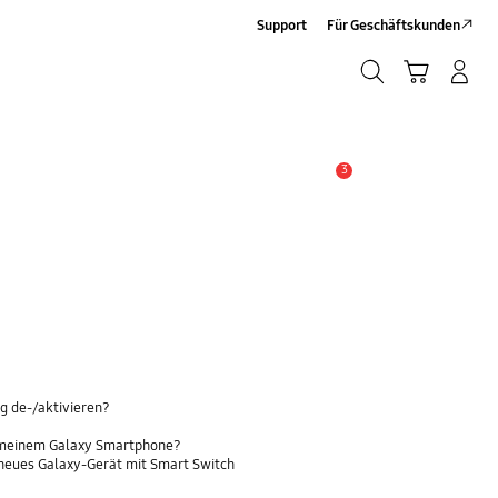
Support
Für Geschäftskunden
Suchen
Warenkorb
Anmelden/Registrieren
Suchen
3
Alarm
g de-/aktivieren?
 meinem Galaxy Smartphone?
 neues Galaxy-Gerät mit Smart Switch