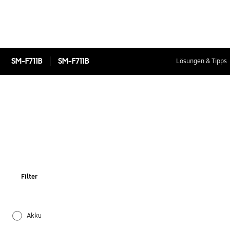
SM-F711B
SM-F711B
Lösungen & Tipps
Filter
Akku