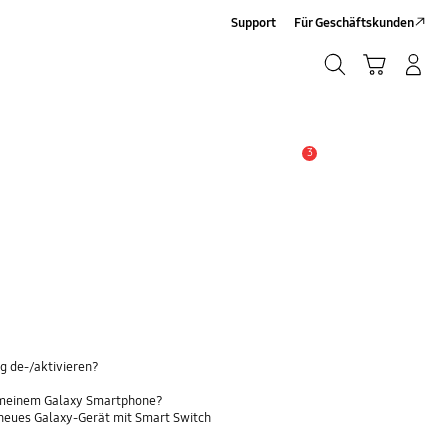
Support
Für Geschäftskunden
Suchen
Warenkorb
Anmelden/Registrieren
Suchen
3
Alarm
g de-/aktivieren?
 meinem Galaxy Smartphone?
 neues Galaxy-Gerät mit Smart Switch