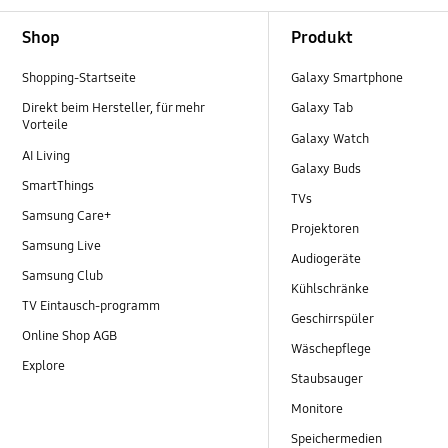
Footer Navigation
Shop
Produkt
Shopping-Startseite
Galaxy Smartphone
Direkt beim Hersteller, für mehr
Galaxy Tab
Vorteile
Galaxy Watch
AI Living
Galaxy Buds
SmartThings
TVs
Samsung Care+
Projektoren
Samsung Live
Audiogeräte
Samsung Club
Kühlschränke
TV Eintausch-programm
Geschirrspüler
Online Shop AGB
Wäschepflege
Explore
Staubsauger
Monitore
Speichermedien