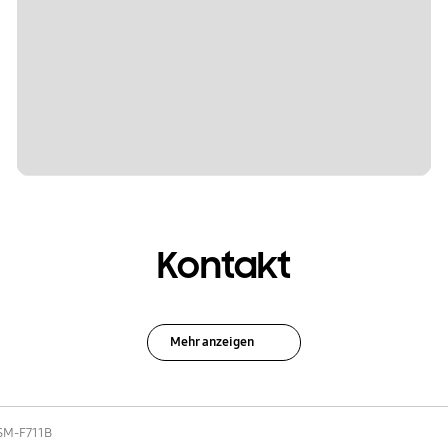
Kontakt
Mehr anzeigen
SM-F711B