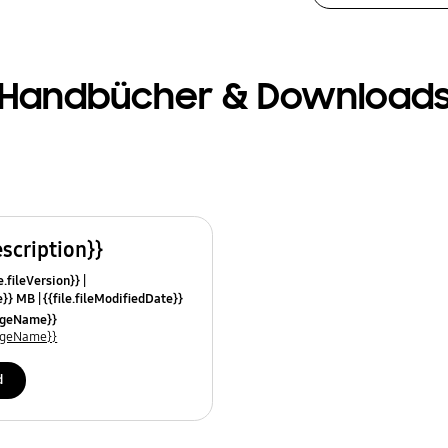
Handbücher & Download
escription}}
e.fileVersion}}
ze}} MB
{{file.fileModifiedDate}}
mes}}
uageName}}
uageName}}
d