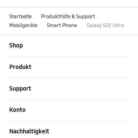
Startseite
Produkthilfe & Support
Mobilgeräte
Smart Phone
Galaxy S22 Ultra
öffnen
Footer Navigation
Shop
öffnen
Produkt
öffnen
Support
öffnen
Konto
öffnen
Nachhaltigkeit